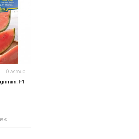
0 asmuo
rimini, F1
59 €