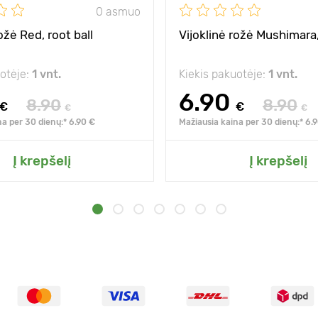
0 asmuo
ožė Red, root ball
Vijoklinė rožė Mushimara,
uotėje:
1 vnt.
Kiekis pakuotėje:
1 vnt.
6.90
8.90
8.90
€
€
€
€
na per 30 dienų:* 6.90 €
Mažiausia kaina per 30 dienų:* 6.
Į krepšelį
Į krepšelį