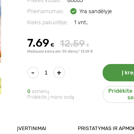
Prekės kodas:
86065
Prieinamumas:
Yra sandėlyje
Kiekis pakuotėje:
1 vnt..
7.69
12.59
€
€
Mažiausia kaina per 30 dienų:* 12.59 €
-
+
Į kre
Pridėkite
0
asmenų
Pridėkite į mano sodą
so
ĮVERTINIMAI
PRISTATYMAS IR APMO