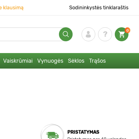
e klausimą
Sodininkystės tinklaraštis
0
Vaiskrūmiai
Vynuogės
Sėklos
Trąšos
PRISTATYMAS