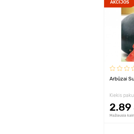
AKCIJOS
Arbūzai S
Kiekis paku
2.89
Mažiausia kain