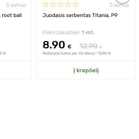
0 asmuo
0 asmuo
 root ball
Juodasis serbentas Titania, Р9
Kiekis pakuotėje:
1 vnt.
8.90
12.90
€
€
90 €
Mažiausia kaina per 30 dienų:* 12.90 €
Į krepšelį