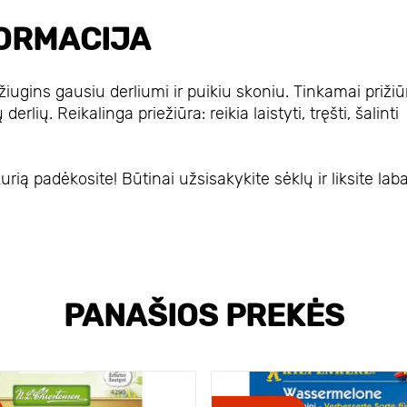
ORMACIJA
iugins gausiu derliumi ir puikiu skoniu. Tinkamai prižiūr
lių. Reikalinga priežiūra: reikia laistyti, tręšti, šalinti
ią padėkosite! Būtinai užsisakykite sėklų ir liksite laba
PANAŠIOS PREKĖS