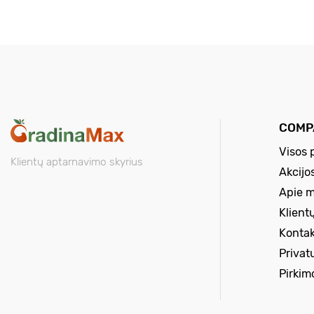
COMP
Visos 
Klientų aptarnavimo skyrius
Akcijo
Apie 
Klient
Kontak
Privat
Pirkim