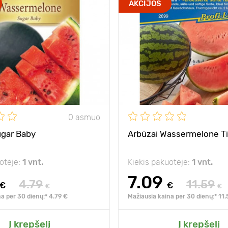
AKCIJOS
0 asmuo
ugar Baby
Arbūzai Wassermelone Tig
otėje:
1 vnt.
Kiekis pakuotėje:
1 vnt.
7.09
4.79
11.59
€
€
€
€
a per 30 dienų:* 4.79 €
Mažiausia kaina per 30 dienų:* 11.
Į krepšelį
Į krepšelį