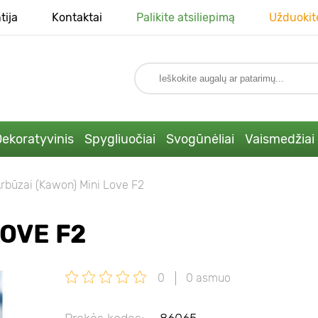
tija
Kontaktai
Palikite atsiliepimą
Užduokit
ekoratyvinis
Spygliuočiai
Svogūnėliai
Vaismedžiai
rbūzai (Kawon) Mini Love F2
LOVE F2
0
0 asmuo