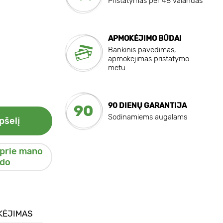
Pristatymas per 48 valandas
APMOKĖJIMO BŪDAI
Bankinis pavedimas,
apmokėjimas pristatymo
metu
90 DIENŲ GARANTIJA
90
Sodinamiems augalams
pšelį
 prie mano
do
KĖJIMAS