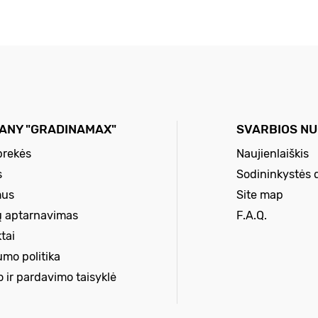
ANY "GRADINAMAX"
SVARBIOS N
prekės
Naujienlaiškis
s
Sodininkystės 
mus
Site map
ų aptarnavimas
F.A.Q.
tai
umo politika
o ir pardavimo taisyklė