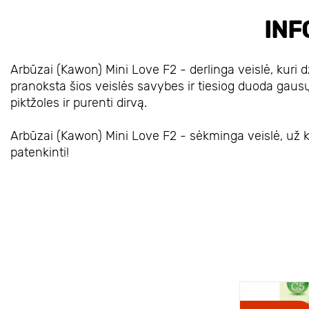
INF
Arbūzai (Kawon) Mini Love F2 - derlinga veislė, kuri dž
pranoksta šios veislės savybes ir tiesiog duoda gausų der
piktžoles ir purenti dirvą.
Arbūzai (Kawon) Mini Love F2 - sėkminga veislė, už kur
patenkinti!