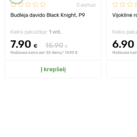
0 asmuo
Budlėja davido Black Knight, P9
Vijoklinė r
Kiekis pakuotėje:
1 vnt.
Kiekis pak
7.90
6.90
15.90
€
€
Mažiausia kaina per 30 dienų:* 15.90 €
Mažiausia kai
Į krepšelį