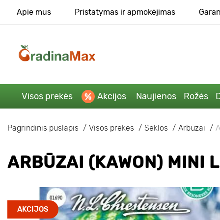
Apie mus
Pristatymas ir apmokėjimas
Garan
Visos prekės
Akcijos
Naujienos
Rožės
D
Pagrindinis puslapis
Visos prekės
Sėklos
Arbūzai
A
ARBŪZAI (KAWON) MINI 
AKCIJOS