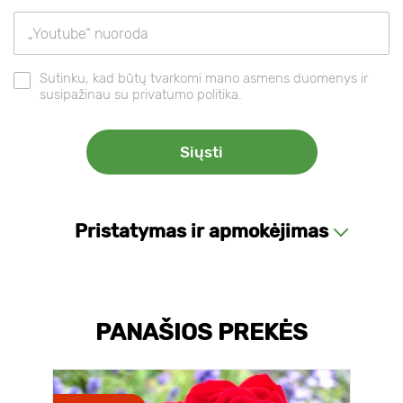
Sutinku, kad būtų tvarkomi mano asmens duomenys ir
susipažinau su privatumo politika.
Pristatymas ir apmokėjimas
PANAŠIOS PREKĖS