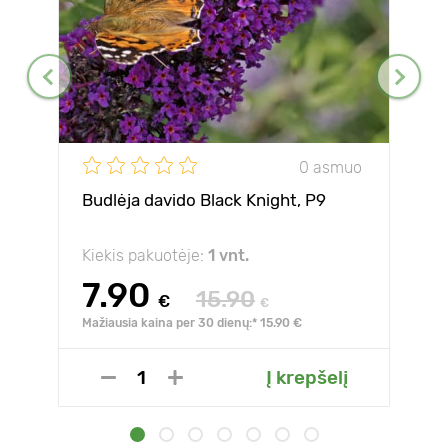
0 asmuo
Budlėja davido Black Knight, P9
Kiekis pakuotėje:
1 vnt.
7.90
15.90
€
€
Mažiausia kaina per 30 dienų:* 15.90 €
Į krepšelį