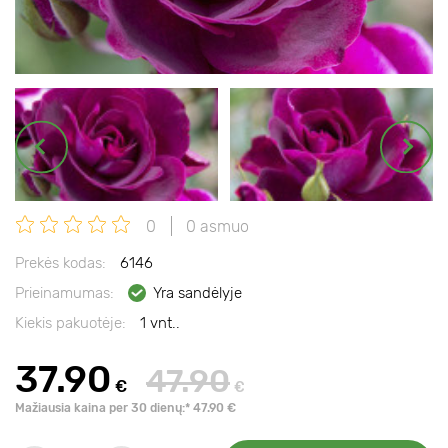
0
0 asmuo
Prekės kodas:
6146
Prieinamumas:
Yra sandėlyje
Kiekis pakuotėje:
1 vnt..
37.90
47.90
€
€
Mažiausia kaina per 30 dienų:* 47.90 €