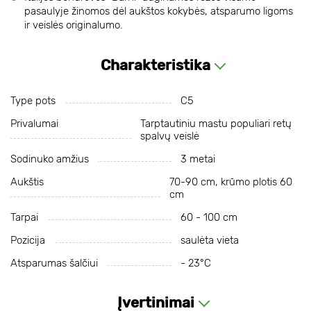
pasaulyje žinomos dėl aukštos kokybės, atsparumo ligoms
ir veislės originalumo.
Charakteristika
Type pots
C5
Privalumai
Tarptautiniu mastu populiari retų
spalvų veislė
Sodinuko amžius
3 metai
Aukštis
70-90 cm, krūmo plotis 60
cm
Tarpai
60 - 100 cm
Pozicija
saulėta vieta
Atsparumas šalčiui
- 23°С
Įvertinimai