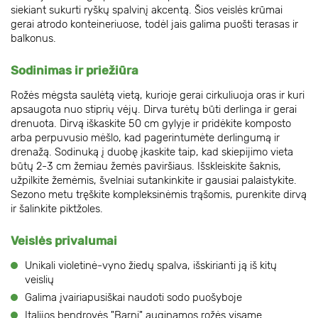
siekiant sukurti ryškų spalvinį akcentą. Šios veislės krūmai
gerai atrodo konteineriuose, todėl jais galima puošti terasas ir
balkonus.
Sodinimas ir priežiūra
Rožės mėgsta saulėtą vietą, kurioje gerai cirkuliuoja oras ir kuri
apsaugota nuo stiprių vėjų. Dirva turėtų būti derlinga ir gerai
drenuota. Dirvą iškaskite 50 cm gylyje ir pridėkite komposto
arba perpuvusio mėšlo, kad pagerintumėte derlingumą ir
drenažą. Sodinuką į duobę įkaskite taip, kad skiepijimo vieta
būtų 2-3 cm žemiau žemės paviršiaus. Išskleiskite šaknis,
užpilkite žemėmis, švelniai sutankinkite ir gausiai palaistykite.
Sezono metu tręškite kompleksinėmis trąšomis, purenkite dirvą
ir šalinkite piktžoles.
Veislės privalumai
Unikali violetinė-vyno žiedų spalva, išskirianti ją iš kitų
veislių
Galima įvairiapusiškai naudoti sodo puošyboje
Italijos bendrovės "Barni" auginamos rožės visame