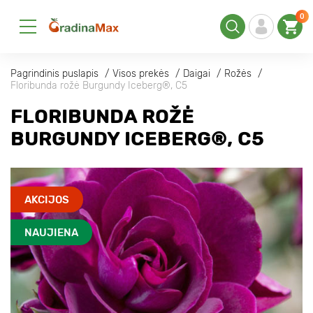
0
Pagrindinis puslapis
Visos prekės
Daigai
Rožės
Floribunda rožė Burgundy Iceberg®, C5
FLORIBUNDA ROŽĖ
BURGUNDY ICEBERG®, C5
AKCIJOS
NAUJIENA