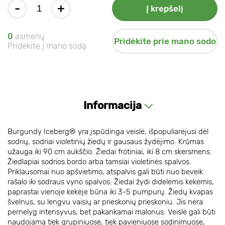
-
+
Į krepšelį
0
asmenų
Pridėkite prie mano sodo
Pridėkite į mano sodą
Informacija
Burgundy Iceberg® yra įspūdinga veislė, išpopuliarėjusi dėl
sodrių, sodriai violetinių žiedų ir gausaus žydėjimo. Krūmas
užauga iki 90 cm aukščio. Žiedai frotiniai, iki 8 cm skersmens.
Žiedlapiai sodrios bordo arba tamsiai violetinės spalvos.
Priklausomai nuo apšvietimo, atspalvis gali būti nuo beveik
rašalo iki sodraus vyno spalvos. Žiedai žydi didelėmis kekėmis,
paprastai vienoje kekėje būna iki 3-5 pumpurų. Žiedų kvapas
švelnus, su lengvu vaisių ar prieskonių prieskoniu. Jis nėra
pernelyg intensyvus, bet pakankamai malonus. Veislė gali būti
naudojama tiek grupiniuose, tiek pavieniuose sodinimuose,