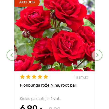
AKCIJOS
1 asmuo
Floribunda rožė Nina, root ball
Kiekis pakuotėje:
1 vnt.
6.90