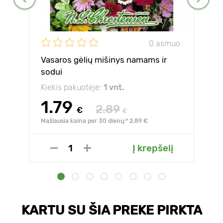
0 asmuo
Vasaros gėlių mišinys namams ir
sodui
Kiekis pakuotėje:
1 vnt.
1.79
2.89
€
€
Mažiausia kaina per 30 dienų:* 2.89 €
Į krepšelį
KARTU SU ŠIA PREKE PIRKTA