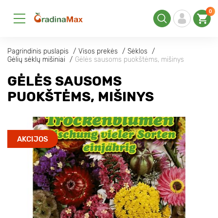
0
Pagrindinis puslapis
Visos prekės
Sėklos
Gėlių sėklų mišiniai
Gėlės sausoms puokštėms, mišinys
GĖLĖS SAUSOMS
PUOKŠTĖMS, MIŠINYS
AKCIJOS