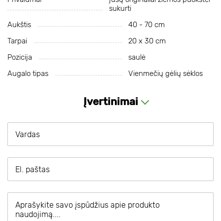
sukurti
Aukštis
40 - 70 cm
Tarpai
20 х 30 cm
Pozicija
saulė
Augalo tipas
Vienmečių gėlių sėklos
Įvertinimai