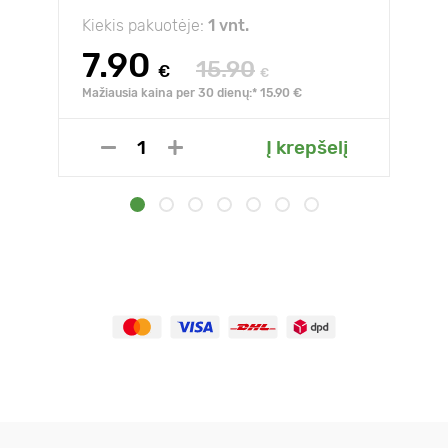
Kiekis pakuotėje:
1 vnt.
7.90
15.90
€
€
Mažiausia kaina per 30 dienų:* 15.90 €
Į krepšelį