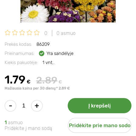
0
0 asmuo
Prekės kodas:
86209
Prieinamumas:
Yra sandėlyje
Kiekis pakuotėje:
1 vnt..
1.79
2.89
€
€
Mažiausia kaina per 30 dienų:* 2.89 €
-
+
Į krepšelį
1
asmuo
Pridėkite prie mano sodo
Pridėkite į mano sodą