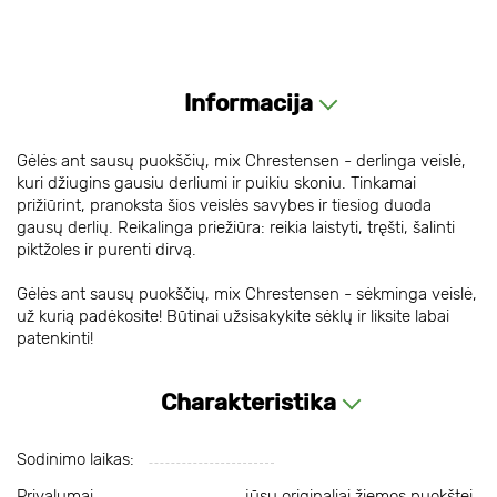
Informacija
Gėlės ant sausų puokščių, mix Chrestensen - derlinga veislė,
kuri džiugins gausiu derliumi ir puikiu skoniu. Tinkamai
prižiūrint, pranoksta šios veislės savybes ir tiesiog duoda
gausų derlių. Reikalinga priežiūra: reikia laistyti, tręšti, šalinti
piktžoles ir purenti dirvą.
Gėlės ant sausų puokščių, mix Chrestensen - sėkminga veislė,
už kurią padėkosite! Būtinai užsisakykite sėklų ir liksite labai
patenkinti!
Charakteristika
Sodinimo laikas:
Privalumai
jūsų originaliai žiemos puokštei