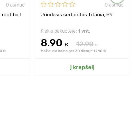
0 asmuo
0 asmuo
 root ball
Juodasis serbentas Titania, Р9
Kiekis pakuotėje:
1 vnt.
8.90
12.90
€
€
90 €
Mažiausia kaina per 30 dienų:* 12.90 €
Į krepšelį