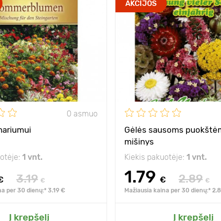
AKCIJOS
0 asmuo
nariumui
Gėlės sausoms puokštė
mišinys
uotėje:
1 vnt.
Kiekis pakuotėje:
1 vnt.
1.79
3.19
2.89
€
€
€
€
a per 30 dienų:* 3.19 €
Mažiausia kaina per 30 dienų:* 2.
Į krepšelį
Į krepšelį