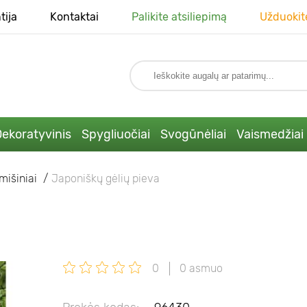
tija
Kontaktai
Palikite atsiliepimą
Užduokit
ekoratyvinis
Spygliuočiai
Svogūnėliai
Vaismedžiai
mišiniai
Japoniškų gėlių pieva
0
0 asmuo