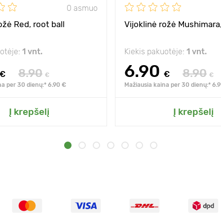
0 asmuo
ožė Red, root ball
Vijoklinė rožė Mushimara,
uotėje:
1 vnt.
Kiekis pakuotėje:
1 vnt.
6.90
8.90
8.90
€
€
€
€
na per 30 dienų:* 6.90 €
Mažiausia kaina per 30 dienų:* 6.
Į krepšelį
Į krepšelį