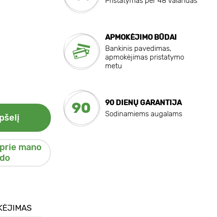
Pristatymas per 48 valandas
APMOKĖJIMO BŪDAI
Bankinis pavedimas,
apmokėjimas pristatymo
metu
90 DIENŲ GARANTIJA
90
Sodinamiems augalams
pšelį
 prie mano
do
KĖJIMAS