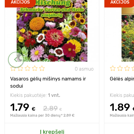
AKCIJOS
AKCIJOS
0 asmuo
Vasaros gėlių mišinys namams ir
Gėlės alpi
sodui
Kiekis pakuotėje:
1 vnt.
Kiekis pak
1.79
1.89
2.89
€
€
Mažiausia kaina per 30 dienų:* 2.89 €
Mažiausia kain
Į krepšelį