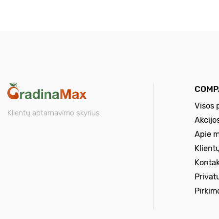
COMP
Visos 
Klientų aptarnavimo skyrius
Akcijo
Apie 
Klient
Kontak
Privat
Pirkim