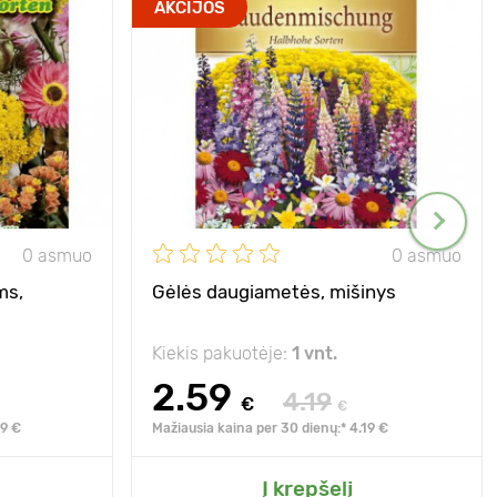
AKCIJOS
0 asmuo
0 asmuo
ms,
Gėlės daugiametės, mišinys
Kiekis pakuotėje:
1 vnt.
2.59
4.19
€
€
89 €
Mažiausia kaina per 30 dienų:* 4.19 €
Į krepšelį