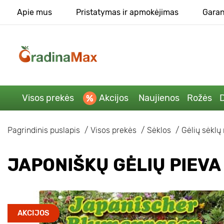
Apie mus
Pristatymas ir apmokėjimas
Garan
Visos prekės
Akcijos
Naujienos
Rožės
D
Pagrindinis puslapis
Visos prekės
Sėklos
Gėlių sėklų 
JAPONIŠKŲ GĖLIŲ PIEVA
AKCIJOS