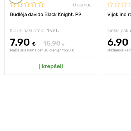
0 asmuo
Budlėja davido Black Knight, P9
Vijoklinė r
Kiekis pakuotėje:
1 vnt.
Kiekis pak
7.90
6.90
15.90
€
€
Mažiausia kaina per 30 dienų:* 15.90 €
Mažiausia kai
Į krepšelį