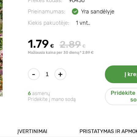
Prekės kodas:
96430
Prieinamumas:
Yra sandėlyje
Kiekis pakuotėje:
1 vnt..
1.79
2.89
€
€
Mažiausia kaina per 30 dienų:* 2.89 €
-
+
Į kre
Pridėkite
6
asmenų
Pridėkite į mano sodą
so
ĮVERTINIMAI
PRISTATYMAS IR APMO