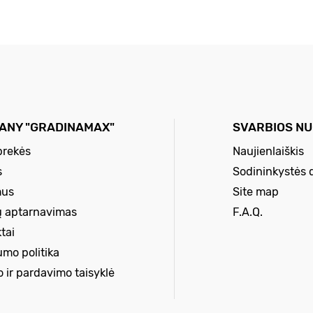
ANY "GRADINAMAX"
SVARBIOS N
prekės
Naujienlaiškis
s
Sodininkystės 
mus
Site map
ų aptarnavimas
F.A.Q.
tai
umo politika
o ir pardavimo taisyklė