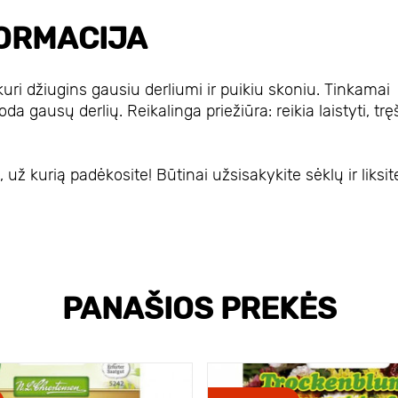
ORMACIJA
uri džiugins gausiu derliumi ir puikiu skoniu. Tinkamai
da gausų derlių. Reikalinga priežiūra: reikia laistyti, tręš
ž kurią padėkosite! Būtinai užsisakykite sėklų ir liksit
PANAŠIOS PREKĖS