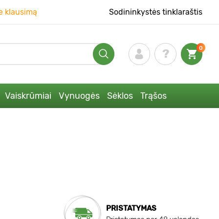
e klausimą
Sodininkystės tinklaraštis
0
Vaiskrūmiai
Vynuogės
Sėklos
Trąšos
PRISTATYMAS