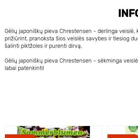
INF
Gėlių japoniškų pieva Chrestensen - derlinga veislė, k
prižiūrint, pranoksta šios veislės savybes ir tiesiog duo
šalinti piktžoles ir purenti dirvą.
Gėlių japoniškų pieva Chrestensen - sėkminga veislė, u
labai patenkinti!