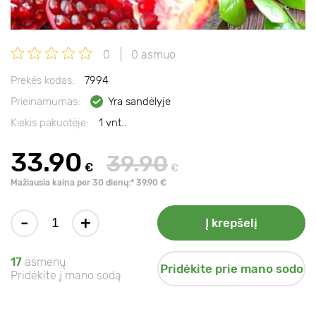
0
0 asmuo
Prekės kodas:
7994
Prieinamumas:
Yra sandėlyje
Kiekis pakuotėje:
1 vnt..
33.90
39.90
€
€
Mažiausia kaina per 30 dienų:* 39.90 €
-
+
Į krepšelį
17
asmenų
Pridėkite prie mano sodo
Pridėkite į mano sodą