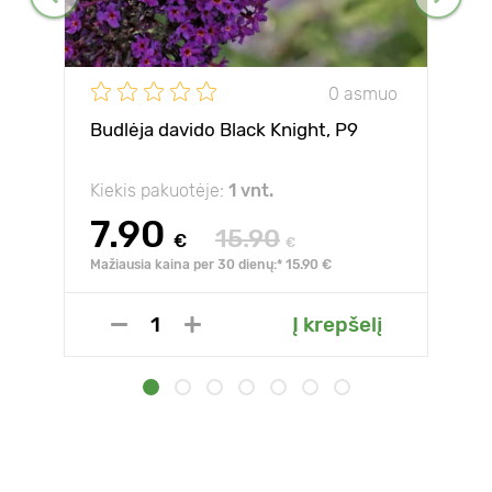
0 asmuo
Budlėja davido Black Knight, P9
Kiekis pakuotėje:
1 vnt.
7.90
15.90
€
€
Mažiausia kaina per 30 dienų:* 15.90 €
Į krepšelį