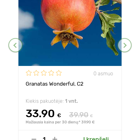
0 asmuo
Granatas Wonderful, С2
Kiekis pakuotėje:
1 vnt.
33.90
39.90
€
€
Mažiausia kaina per 30 dienų:* 39.90 €
Į krepšelį