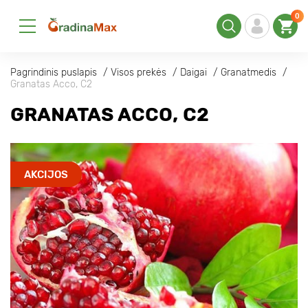
0
Pagrindinis puslapis
Visos prekės
Daigai
Granatmedis
Granatas Aссo, С2
GRANATAS AССO, С2
AKCIJOS