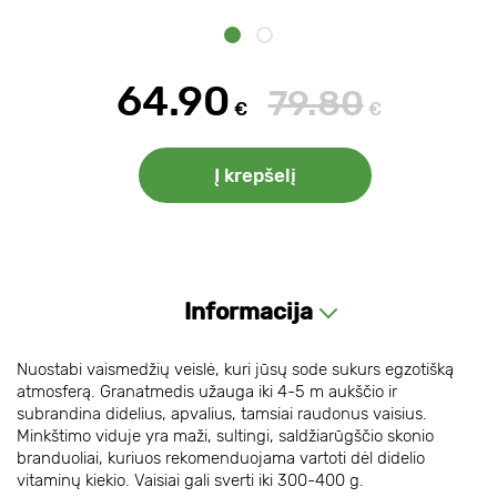
64.90
79.80
€
€
Į krepšelį
Informacija
Nuostabi vaismedžių veislė, kuri jūsų sode sukurs egzotišką
atmosferą. Granatmedis užauga iki 4-5 m aukščio ir
subrandina didelius, apvalius, tamsiai raudonus vaisius.
Minkštimo viduje yra maži, sultingi, saldžiarūgščio skonio
branduoliai, kuriuos rekomenduojama vartoti dėl didelio
vitaminų kiekio. Vaisiai gali sverti iki 300-400 g.