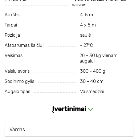
vaisiais
Aukštis
4-5 m
Tarpai
4 x 5 m
Pozicija
saulė
Atsparumas šalčiui
- 27°С
Veikimas
20 - 30 kg vienam
augalui
Vaisių svoris
300 - 400 g
Sodinimo gylis
30 - 40 cm
Augalo tipas
Vaismedžiai
Įvertinimai