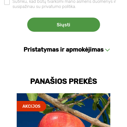
Sutinku, kad būtų tvarkomi mano asmens duomenys ir
susipažinau su privatumo politika.
Pristatymas ir apmokėjimas
PANAŠIOS PREKĖS
AKCIJOS