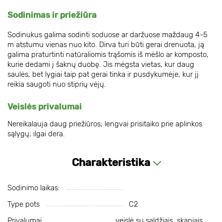
Sodinimas ir priežiūra
Sodinukus galima sodinti soduose ar daržuose maždaug 4-5
m atstumu vienas nuo kito. Dirva turi būti gerai drenuota, ją
galima praturtinti natūraliomis trąšomis iš mėšlo ar komposto,
kurie dedami į šaknų duobę. Jis mėgsta vietas, kur daug
saulės, bet lygiai taip pat gerai tinka ir pusdykumėje, kur jį
reikia saugoti nuo stiprių vėjų.
Veislės privalumai
Nereikalauja daug priežiūros; lengvai prisitaiko prie aplinkos
sąlygų; ilgai dera.
Charakteristika
Sodinimo laikas:
Type pots
С2
Privalumai
veislė su saldžiais, skaniais