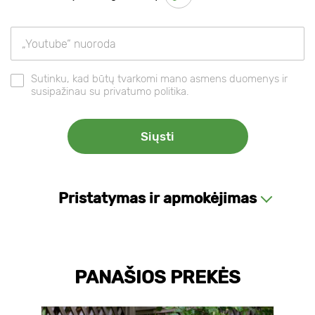
Sutinku, kad būtų tvarkomi mano asmens duomenys ir
susipažinau su privatumo politika.
Pristatymas ir apmokėjimas
PANAŠIOS PREKĖS