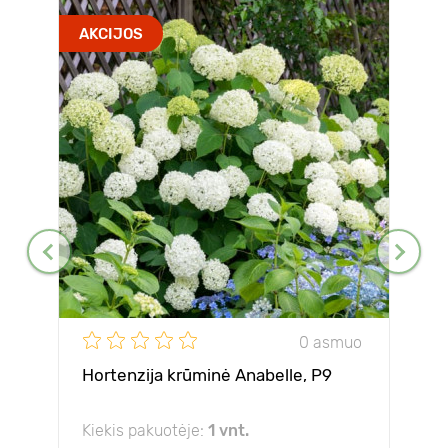
AKCIJOS
0 asmuo
Hortenzija krūminė Anabelle, P9
Kiekis pakuotėje:
1 vnt.