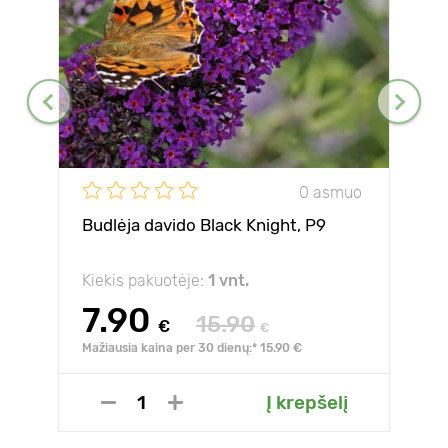
0 asmuo
Budlėja davido Black Knight, P9
Kiekis pakuotėje:
1 vnt.
7.90
15.90
€
€
Mažiausia kaina per 30 dienų:* 15.90 €
Į krepšelį