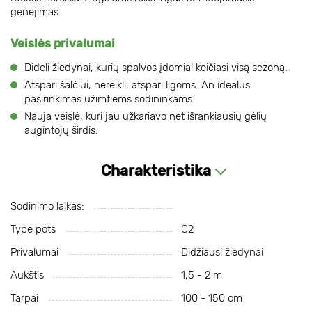
genėjimas.
Veislės privalumai
Dideli žiedynai, kurių spalvos įdomiai keičiasi visą sezoną.
Atspari šalčiui, nereikli, atspari ligoms. An idealus
pasirinkimas užimtiems sodininkams
Nauja veislė, kuri jau užkariavo net išrankiausių gėlių
augintojų širdis.
Charakteristika
Sodinimo laikas:
Type pots
С2
Privalumai
Didžiausi žiedynai
Aukštis
1,5 - 2 m
Tarpai
100 - 150 cm