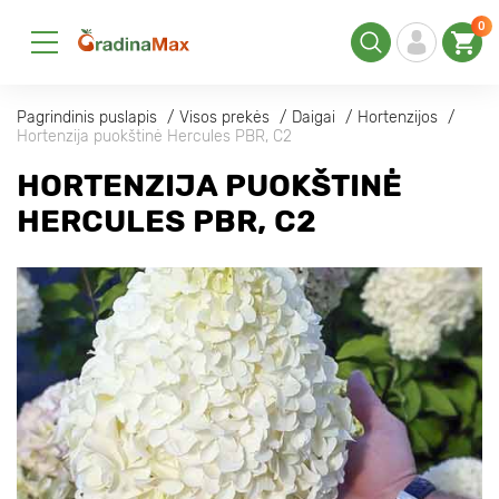
0
Pagrindinis puslapis
Visos prekės
Daigai
Hortenzijos
Hortenzija puokštinė Hercules PBR, С2
HORTENZIJA PUOKŠTINĖ
HERCULES PBR, С2