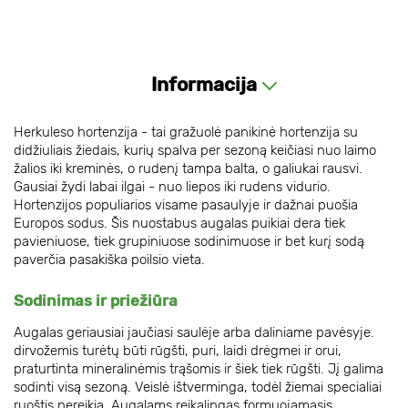
Informacija
Herkuleso hortenzija - tai gražuolė panikinė hortenzija su
didžiuliais žiedais, kurių spalva per sezoną keičiasi nuo laimo
žalios iki kreminės, o rudenį tampa balta, o galiukai rausvi.
Gausiai žydi labai ilgai - nuo liepos iki rudens vidurio.
Hortenzijos populiarios visame pasaulyje ir dažnai puošia
Europos sodus. Šis nuostabus augalas puikiai dera tiek
pavieniuose, tiek grupiniuose sodinimuose ir bet kurį sodą
paverčia pasakiška poilsio vieta.
Sodinimas ir priežiūra
Augalas geriausiai jaučiasi saulėje arba daliniame pavėsyje.
dirvožemis turėtų būti rūgšti, puri, laidi drėgmei ir orui,
praturtinta mineralinėmis trąšomis ir šiek tiek rūgšti. Jį galima
sodinti visą sezoną. Veislė ištverminga, todėl žiemai specialiai
ruoštis nereikia. Augalams reikalingas formuojamasis