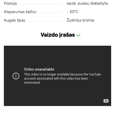
Pozicija
saulė, pusiau išsklaidyta
Atsparumas šalčiui
- 30°С
Augalo tipas
Žydintys krūmai
Vaizdo įrašas