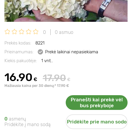
0
0 asmuo
Prekės kodas:
8221
Prieinamumas:
Prekė laikinai nepasiekiama
Kiekis pakuotėje:
1 vnt..
16.90
17.90
€
€
Mažiausia kaina per 30 dienų:* 17.90 €
Pranešti kai prekė vėl
bus prekyboje
0
asmenų
Pridėkite prie mano sodo
Pridėkite į mano sodą