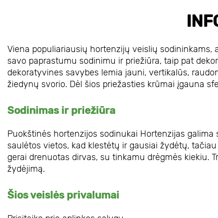
INF
Viena populiariausių hortenzijų veislių sodininkams,
savo paprastumu sodinimu ir priežiūra, taip pat dekora
dekoratyvines savybes lemia jauni, vertikalūs, raudoni 
žiedynų svorio. Dėl šios priežasties krūmai įgauna sf
Sodinimas ir priežiūra
Puokštinės hortenzijos sodinukai ​Hortenzijas galima s
saulėtos vietos, kad klestėtų ir gausiai žydėtų, tačiau 
gerai drenuotas dirvas, su tinkamu drėgmės kiekiu.
žydėjimą.
Šios veislės privalumai