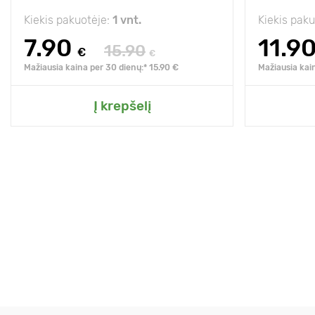
Kiekis pakuotėje:
1 vnt.
Kiekis pak
7.90
11.9
15.90
€
€
Mažiausia kaina per 30 dienų:* 15.90 €
Mažiausia kai
Į krepšelį