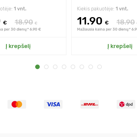
uotėje:
1 vnt.
Kiekis pakuotėje:
1 vnt.
0
11.90
18.90
18.90
€
€
€
na per 30 dienų:* 6.90 €
Mažiausia kaina per 30 dienų:* 6.
Į krepšelį
Į krepšelį