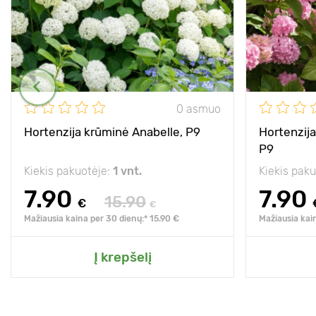
0 asmuo
Hortenzija krūminė Anabelle, P9
Hortenzij
P9
Kiekis pakuotėje:
1 vnt.
Kiekis pak
7.90
7.90
15.90
€
€
Mažiausia kaina per 30 dienų:* 15.90 €
Mažiausia kai
Į krepšelį