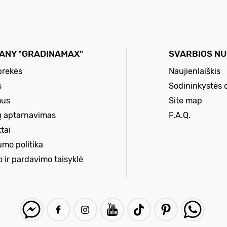
ANY "GRADINAMAX"
SVARBIOS N
prekės
Naujienlaiškis
s
Sodininkystės 
mus
Site map
ų aptarnavimas
F.A.Q.
tai
umo politika
o ir pardavimo taisyklė