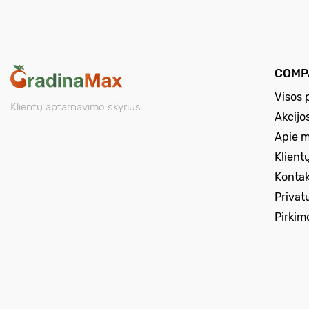
COMP
Visos 
Klientų aptarnavimo skyrius
Akcijo
Apie 
Klient
Kontak
Privat
Pirkim