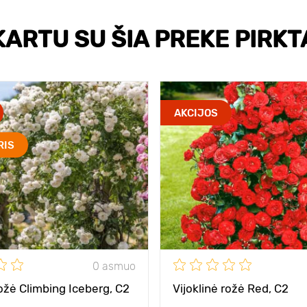
KARTU SU ŠIA PREKE PIRKT
AKCIJOS
RIS
0 asmuo
rožė Climbing Iceberg, C2
Vijoklinė rožė Red, C2