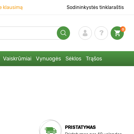
e klausimą
Sodininkystės tinklaraštis
0
Vaiskrūmiai
Vynuogės
Sėklos
Trąšos
PRISTATYMAS