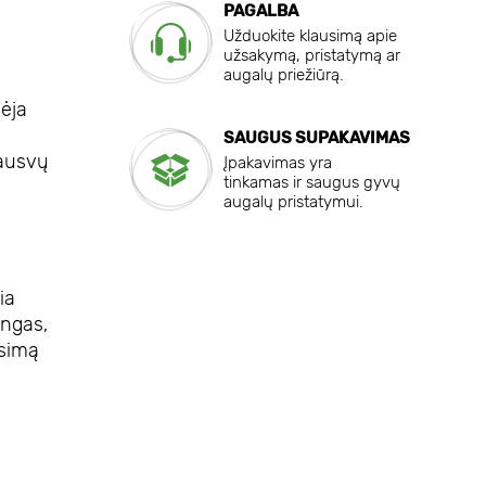
PAGALBA
Užduokite klausimą apie
užsakymą, pristatymą ar
augalų priežiūrą.
sėja
SAUGUS SUPAKAVIMAS
rausvų
Įpakavimas yra
tinkamas ir saugus gyvų
augalų pristatymui.
ia
ingas,
ūsimą