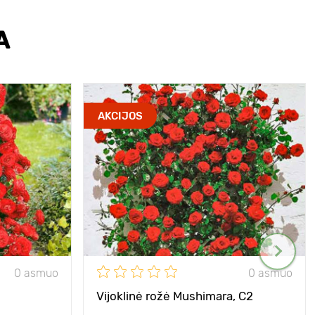
A
AKCIJOS
0 asmuo
0 asmuo
Vijoklinė rožė Mushimara, C2