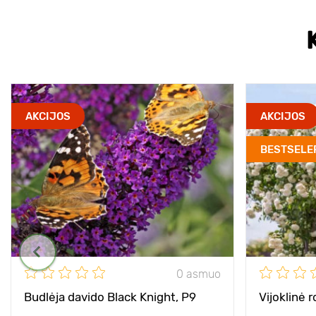
AKCIJOS
AKCIJOS
BESTSELE
0 asmuo
Budlėja davido Black Knight, P9
Vijoklinė 