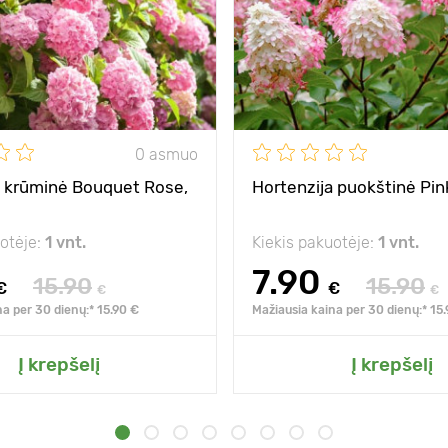
0 asmuo
a krūminė Bouquet Rose,
Hortenzija puokštinė Pin
uotėje:
1 vnt.
Kiekis pakuotėje:
1 vnt.
7.90
15.90
15.90
€
€
€
€
na per 30 dienų:* 15.90 €
Mažiausia kaina per 30 dienų:* 15
Į krepšelį
Į krepšelį