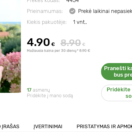
Prekės kodas:
4454
Prieinamumas:
Prekė laikinai nepasi
Kiekis pakuotėje:
1 vnt..
4.90
8.90
€
€
Mažiausia kaina per 30 dienų:* 8.90 €
Pranešti ka
bus pr
Pridėkite
17
asmenų
Pridėkite į mano sodą
so
 ĮRAŠAS
ĮVERTINIMAI
PRISTATYMAS IR APMO