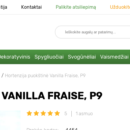
tija
Kontaktai
Palikite atsiliepimą
Užduokit
ekoratyvinis
Spygliuočiai
Svogūnėliai
Vaismedžiai
Hortenzija puokštinė Vanilla Fraise, P9
VANILLA FRAISE, P9
5
1 asmuo