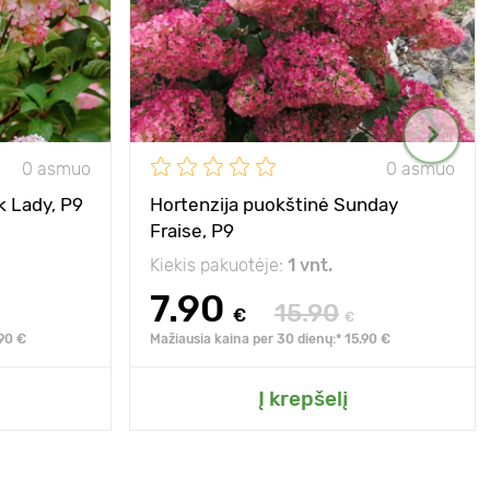
0 asmuo
0 asmuo
k Lady, P9
Hortenzija puokštinė Sunday
Fraise, P9
Kiekis pakuotėje:
1 vnt.
7.90
15.90
€
€
.90 €
Mažiausia kaina per 30 dienų:* 15.90 €
Į krepšelį