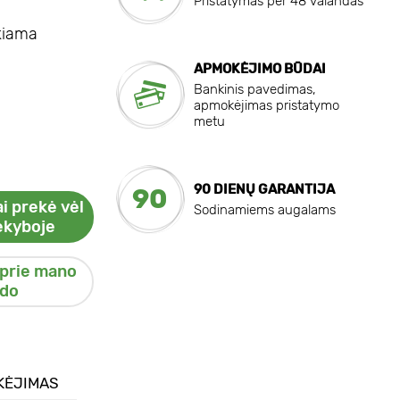
Pristatymas per 48 valandas
ekiama
APMOKĖJIMO BŪDAI
Bankinis pavedimas,
apmokėjimas pristatymo
metu
90 DIENŲ GARANTIJA
90
i prekė vėl
Sodinamiems augalams
ekyboje
 prie mano
do
KĖJIMAS