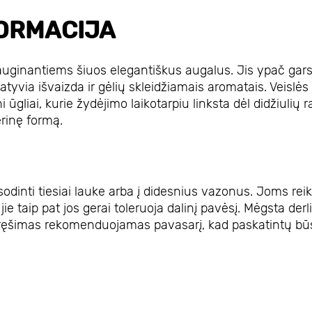
ORMACIJA
 auginantiems šiuos elegantiškus augalus. Jis ypač gar
tyvia išvaizda ir gėlių skleidžiamais aromatais. Veislės
ūgliai, kurie žydėjimo laikotarpiu linksta dėl didžiulių 
erinę formą.
odinti tiesiai lauke arba į didesnius vazonus. Joms reik
jie taip pat jos gerai toleruoja dalinį pavėsį. Mėgsta derl
 Tręšimas rekomenduojamas pavasarį, kad paskatintų b