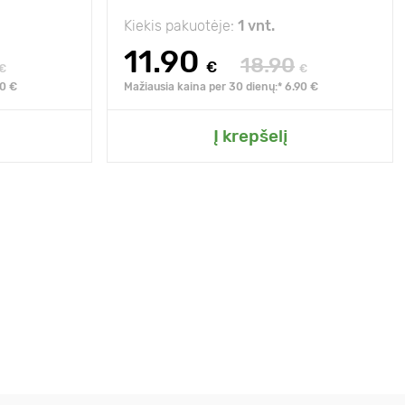
Kiekis pakuotėje:
1 vnt.
11.90
18.90
€
€
€
90 €
Mažiausia kaina per 30 dienų:* 6.90 €
Į krepšelį