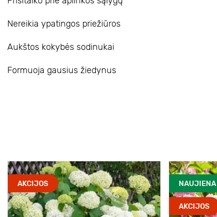
Prisitaiko prie aplinkos sąlygų
Nereikia ypatingos priežiūros
Aukštos kokybės sodinukai
Formuoja gausius žiedynus
AKCIJOS
NAUJIENA
AKCIJOS