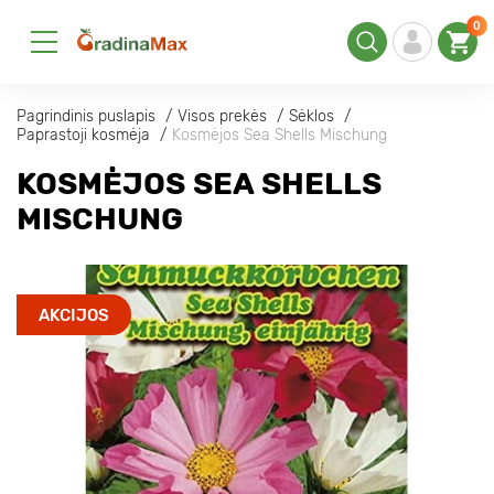
0
Pagrindinis puslapis
Visos prekės
Sėklos
Paprastoji kosmėja
Kosmėjos Sea Shells Mischung
KOSMĖJOS SEA SHELLS
MISCHUNG
AKCIJOS