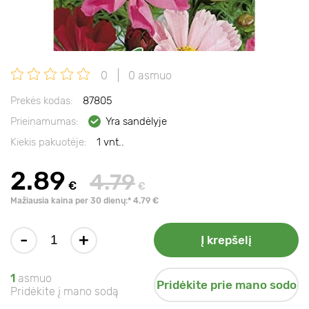
0
0 asmuo
Prekės kodas:
87805
Prieinamumas:
Yra sandėlyje
Kiekis pakuotėje:
1 vnt..
2.89
4.79
€
€
Mažiausia kaina per 30 dienų:* 4.79 €
-
+
Į krepšelį
1
asmuo
Pridėkite prie mano sodo
Pridėkite į mano sodą