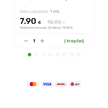
Kiekis pakuotėje:
1 vnt.
7.90
15.90
€
€
Mažiausia kaina per 30 dienų:* 15.90 €
Į krepšelį