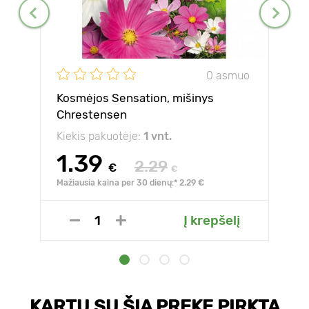
0 asmuo
Kosmėjos Sensation, mišinys
Chrestensen
Kiekis pakuotėje:
1 vnt.
1.39
2.29
€
€
Mažiausia kaina per 30 dienų:* 2.29 €
Į krepšelį
KARTU SU ŠIA PREKE PIRKTA