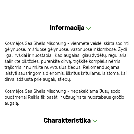
Informacija
Kosmėjos Sea Shells Mischung - vienmetė veislė, skirta sodinti
gėlynuose, mišriuose gėlynuose, vazonuose ir klombose. Žydi
ilgai, ryškiai ir nuostabiai. Kad augalas ilgiau žydėtų, reguliariai
šalinkite piktžoles, purenkite dirvą, tręškite kompleksinėmis
trąšomis ir nuimkite nuvytusius žiedus. Rekomenduojama
laistyti sausringomis dienomis, iškritus krituliams, laistoma, kai
dirva išdžiūsta prie augalų stiebų.
Kosmėjos Sea Shells Mischung - nepakeičiama Jūsų sodo
puošmena! Reikia tik pasėti ir užauginsite nuostabaus grožio
augalą.
Charakteristika