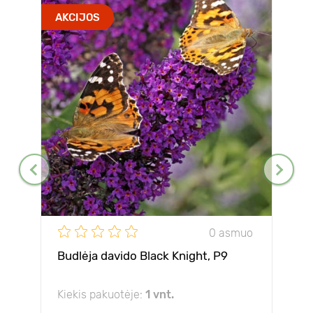
AKCIJOS
0 asmuo
Budlėja davido Black Knight, P9
Kiekis pakuotėje:
1 vnt.