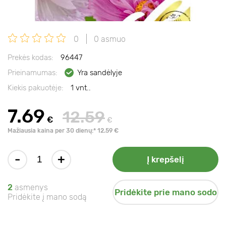
0
0 asmuo
Prekės kodas:
96447
Prieinamumas:
Yra sandėlyje
Kiekis pakuotėje:
1 vnt..
7.69
12.59
€
€
Mažiausia kaina per 30 dienų:* 12.59 €
-
+
Į krepšelį
2
asmenys
Pridėkite prie mano sodo
Pridėkite į mano sodą