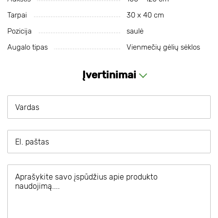
Tarpai
30 х 40 cm
Pozicija
saulė
Augalo tipas
Vienmečių gėlių sėklos
Įvertinimai