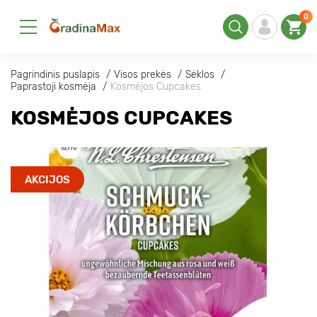
0
Pagrindinis puslapis
Visos prekės
Sėklos
Paprastoji kosmėja
Kosmėjos Cupcakes
KOSMĖJOS CUPCAKES
AKCIJOS