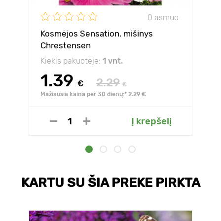
0 asmuo
Kosmėjos Sensation, mišinys
Chrestensen
Kiekis pakuotėje:
1 vnt.
1.39
2.29
€
€
Mažiausia kaina per 30 dienų:* 2.29 €
Į krepšelį
KARTU SU ŠIA PREKE PIRKTA