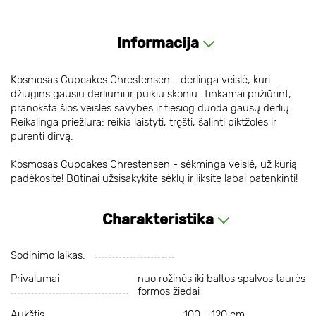
Informacija
Kosmosas Cupcakes Chrestensen - derlinga veislė, kuri
džiugins gausiu derliumi ir puikiu skoniu. Tinkamai prižiūrint,
pranoksta šios veislės savybes ir tiesiog duoda gausų derlių.
Reikalinga priežiūra: reikia laistyti, tręšti, šalinti piktžoles ir
purenti dirvą.
Kosmosas Cupcakes Chrestensen - sėkminga veislė, už kurią
padėkosite! Būtinai užsisakykite sėklų ir liksite labai patenkinti!
Charakteristika
Sodinimo laikas:
Privalumai
nuo rožinės iki baltos spalvos taurės
formos žiedai
Aukštis
100 - 120 cm