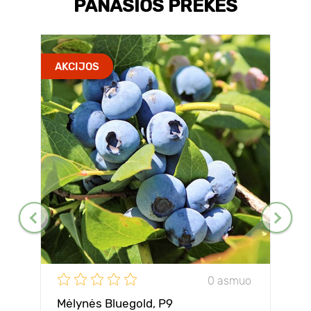
PANAŠIOS PREKĖS
AKCIJOS
0 asmuo
Mėlynės Bluegold, P9