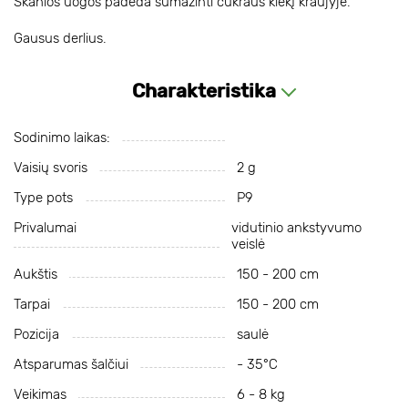
Skanios uogos padeda sumažinti cukraus kiekį kraujyje.
Gausus derlius.
Charakteristika
Sodinimo laikas:
Vaisių svoris
2 g
Type pots
P9
Privalumai
vidutinio ankstyvumo
veislė
Aukštis
150 - 200 cm
Tarpai
150 - 200 cm
Pozicija
saulė
Atsparumas šalčiui
- 35°С
Veikimas
6 - 8 kg