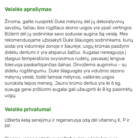
Veislės aprašymas
Žinoma, galite nusipirkti Duke mėlynių dėl jų dekoratyvinių
savybių, tačiau šios rūgštaus skonio uogos yra ypač vertingos.
Būtent dėl jų sodininkai savo soduose augina šią veislę. Mes
rekomenduojame užsisakyti Duke šilauoges sodininkams, kurių
sodai yra vidurinėje zonoje ir šiaurėje; uogų krūmas pasižymi
dideliu derliumi ir yra atsparus šalčiui. Augalas nereaguoja į
staigius temperatūros svyravimus rudenį, pavasarį lengvai
toleruoja pasikartojančias šalnas. Dirvožemis auginimui - su
dideliu rūgštingumu. Duke šilaguogės yra vidutinio sezono
mėlynių veislė, todėl tamsiai mėlynos, vaškinės uogos
sunoksta liepos mėnesį. Jauno krūmo derlius yra iki 6 kg,
suaugę gerai prižiūrimi augalai gali užauginti iki 8 kg pasirinktų
uogų.
Veislės privalumai
Užkerta kelią senėjimui ir regeneruoja odą dėl vitaminų K, P ir
PP.