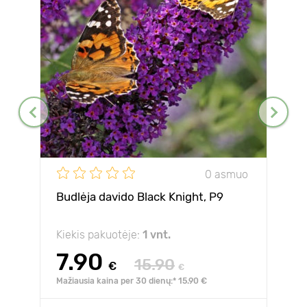
0 asmuo
Budlėja davido Black Knight, P9
Kiekis pakuotėje:
1 vnt.
7.90
15.90
€
€
Mažiausia kaina per 30 dienų:* 15.90 €