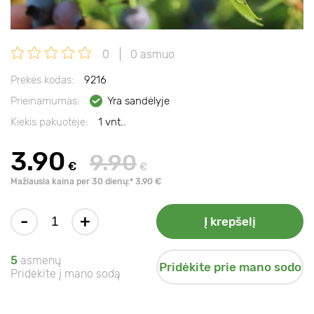
0
0 asmuo
Prekės kodas:
9216
Prieinamumas:
Yra sandėlyje
Kiekis pakuotėje:
1 vnt..
3.90
9.90
€
€
Mažiausia kaina per 30 dienų:* 3.90 €
-
+
Į krepšelį
5
asmenų
Pridėkite prie mano sodo
Pridėkite į mano sodą