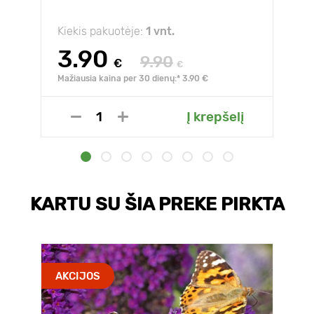
Kiekis pakuotėje:
1 vnt.
3.90
9.90
€
€
Mažiausia kaina per 30 dienų:* 3.90 €
Į krepšelį
KARTU SU ŠIA PREKE PIRKTA
AKCIJOS