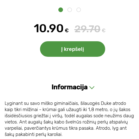
10.90
29.70
€
€
Į krepšelį
Informacija
Lyginant su savo miško giminaičiais, šilauogės Duke atrodo
kaip tikri milžinai - krūmai gali užaugti iki 1,8 metro, o jų šakos
išsidėsčiusios griežtai į viršų, todėl augalas sode neužims daug
vietos. Ant augalų šakų kabo švelnūs rožinių perlų atspalvių
varpeliai, paverčiantys krūmus tikra pasaka. Atrodo, lyg ant
šakų pakabinti perlų karoliai.