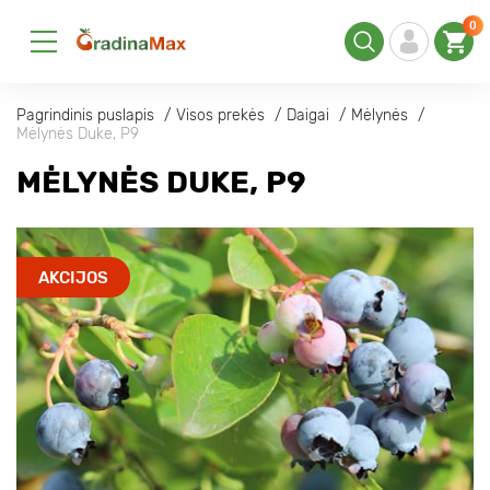
0
Pagrindinis puslapis
Visos prekės
Daigai
Mėlynės
Mėlynės Duke, P9
MĖLYNĖS DUKE, P9
AKCIJOS