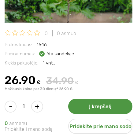
0
0 asmuo
Prekės kodas:
1646
Prieinamumas:
Yra sandėlyje
Kiekis pakuotėje:
1 vnt..
26.90
34.90
€
€
Mažiausia kaina per 30 dienų:* 26.90 €
-
+
Į krepšelį
0
asmenų
Pridėkite prie mano sodo
Pridėkite į mano sodą