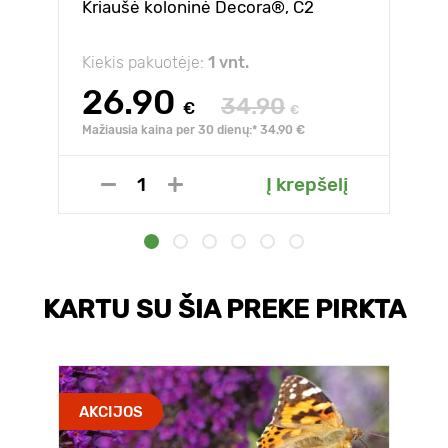
Kriaušė koloninė Decora®, C2
Kiekis pakuotėje:
1 vnt.
26.90
34.90
€
€
Mažiausia kaina per 30 dienų:* 34.90 €
Į krepšelį
KARTU SU ŠIA PREKE PIRKTA
AKCIJOS