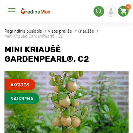
0
Pagrindinis puslapis
Visos prekės
Kriaušės
mini Kriaušė GardenPearl®, C2
MINI KRIAUŠĖ
GARDENPEARL®, C2
AKCIJOS
NAUJIENA