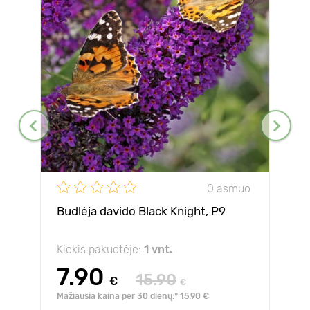
0 asmuo
Budlėja davido Black Knight, P9
Kiekis pakuotėje:
1 vnt.
7.90
15.90
€
€
Mažiausia kaina per 30 dienų:* 15.90 €