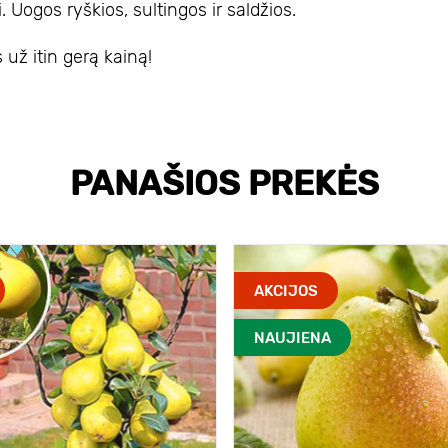
i. Uogos ryškios, sultingos ir saldžios.
 už itin gerą kainą!
PANAŠIOS PREKĖS
AKCIJOS
NAUJIENA