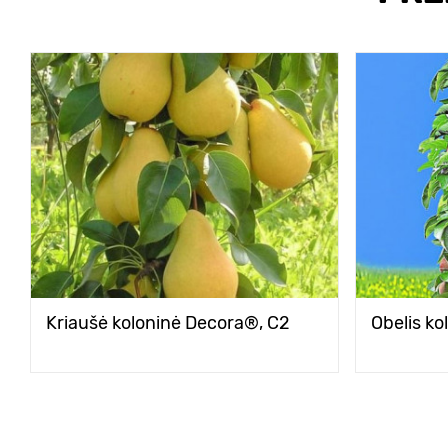
Kriaušė koloninė Decora®, C2
Obelis k