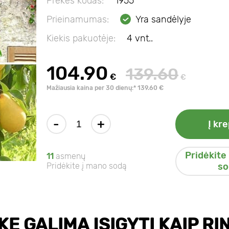
Prekės kodas:
1955
Prieinamumas:
Yra sandėlyje
Kiekis pakuotėje:
4 vnt..
104.90
139.60
€
€
Mažiausia kaina per 30 dienų:* 139.60 €
-
+
Į kre
Pridėkite
11
asmenų
Pridėkite į mano sodą
so
KĘ GALIMA ĮSIGYTI KAIP RIN