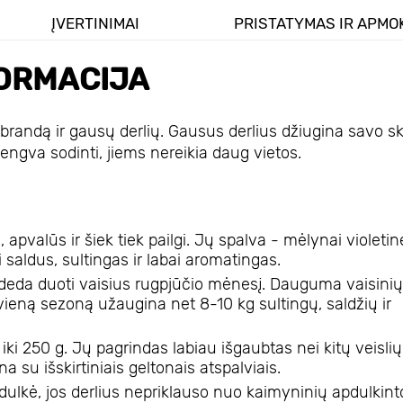
ĮVERTINIMAI
PRISTATYMAS IR APMO
ORMACIJA
brandą ir gausų derlių. Gausus derlius džiugina savo sk
lengva sodinti, jiems nereikia daug vietos.
s, apvalūs ir šiek tiek pailgi. Jų spalva - mėlynai violeti
i saldus, sultingas ir labai aromatingas.
adeda duoti vaisius rugpjūčio mėnesį. Dauguma vaisinių
vieną sezoną užaugina net 8-10 kg sultingų, saldžių ir
ti iki 250 g. Jų pagrindas labiau išgaubtas nei kitų veislių
 su išskirtiniais geltonais atspalviais.
dulkė, jos derlius nepriklauso nuo kaimyninių apdulkint