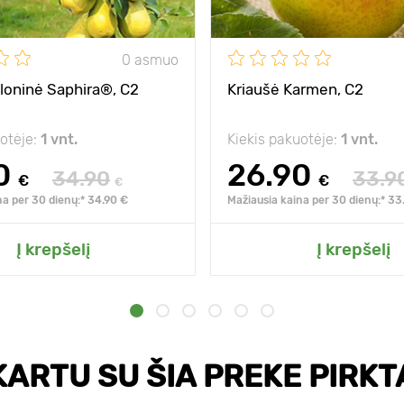
0 asmuo
oloninė Saphira®, C2
Kriaušė Karmen, C2
uotėje:
1 vnt.
Kiekis pakuotėje:
1 vnt.
0
26.90
34.90
33.9
€
€
€
na per 30 dienų:* 34.90 €
Mažiausia kaina per 30 dienų:* 33
Į krepšelį
Į krepšelį
KARTU SU ŠIA PREKE PIRKT