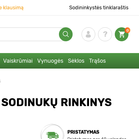
e klausimą
Sodininkystės tinklaraštis
0
Vaiskrūmiai
Vynuogės
Sėklos
Trąšos
s
 SODINUKŲ RINKINYS
PRISTATYMAS