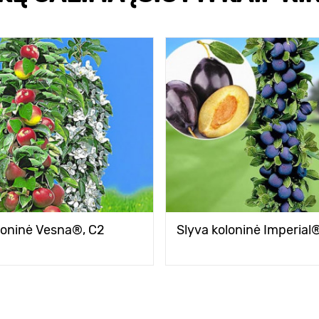
oloninė Vesna®, C2
Slyva koloninė Imperial