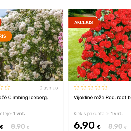
AKCIJOS
RIS
0 asmuo
rožė Climbing Iceberg,
Vijoklinė rožė Red, root b
uotėje:
1 vnt.
Kiekis pakuotėje:
1 vnt.
6.90
8.90
8.90
€
€
€
€