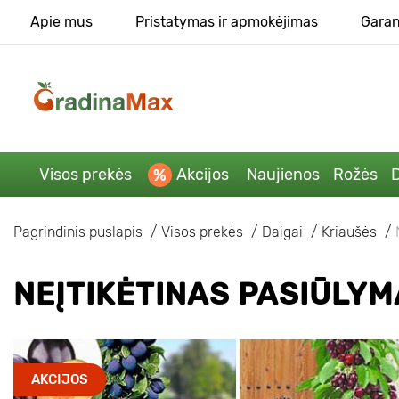
Apie mus
Pristatymas ir apmokėjimas
Garan
Visos prekės
Akcijos
Naujienos
Rožės
D
Pagrindinis puslapis
Visos prekės
Daigai
Kriaušės
NEĮTIKĖTINAS PASIŪLYM
AKCIJOS