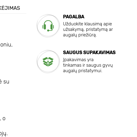
KĖJIMAS
PAGALBA
Užduokite klausimą apie
užsakymą, pristatymą ar
augalų priežiūrą.
oniu,
SAUGUS SUPAKAVIMAS
Įpakavimas yra
tinkamas ir saugus gyvų
augalų pristatymui.
nė su
, o
ojų.