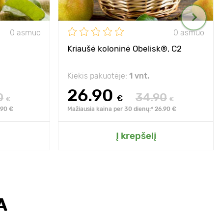
0 asmuo
0 asmuo
Kriaušė koloninė Obelisk®, C2
Kiekis pakuotėje:
1 vnt.
26.90
0
34.90
€
€
€
.90 €
Mažiausia kaina per 30 dienų:* 26.90 €
Į krepšelį
A