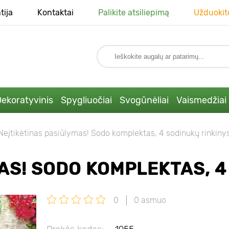
tija
Kontaktai
Palikite atsiliepimą
Užduokit
ekoratyvinis
Spygliuočiai
Svogūnėliai
Vaismedžiai
Neįtikėtinas pasiūlymas! Sodo komplektas, 4 sodinukų rinkiny
AS! SODO KOMPLEKTAS, 4
0
0 asmuo