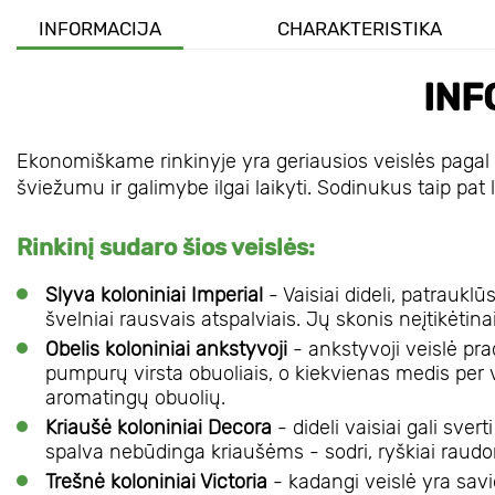
INFORMACIJA
CHARAKTERISTIKA
INF
Ekonomiškame rinkinyje yra geriausios veislės pagal 
šviežumu ir galimybe ilgai laikyti. Sodinukus taip pat 
Rinkinį sudaro šios veislės:
Slyva koloniniai Imperial
- Vaisiai dideli, patrauklū
švelniai rausvais atspalviais. Jų skonis neįtikėtina
Obelis koloniniai ankstyvoji
- ankstyvoji veislė pr
pumpurų virsta obuoliais, o kiekvienas medis per 
aromatingų obuolių.
Kriaušė koloniniai Decora
- dideli vaisiai gali sver
spalva nebūdinga kriaušėms - sodri, ryškiai raudona
Trešnė koloniniai Victoria
- kadangi veislė yra savi