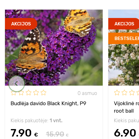
AKCIJOS
AKCIJOS
BESTSELE
0 asmuo
Budlėja davido Black Knight, P9
Vijoklinė 
root ball
Kiekis pakuotėje:
1 vnt.
Kiekis pak
7.90
6.90
15.90
€
€