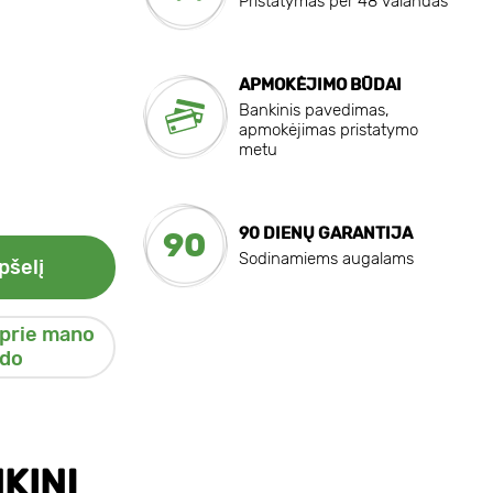
Pristatymas per 48 valandas
APMOKĖJIMO BŪDAI
Bankinis pavedimas,
apmokėjimas pristatymo
metu
90 DIENŲ GARANTIJA
90
Sodinamiems augalams
pšelį
 prie mano
do
KINĮ