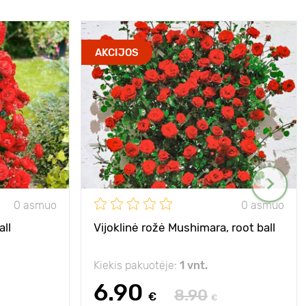
AKCIJOS
0 asmuo
0 asmuo
all
Vijoklinė rožė Mushimara, root ball
Kiekis pakuotėje:
1 vnt.
6.90
8.90
€
€