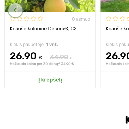
0 asmuo
Kriaušė koloninė Decora®, C2
Kriaušė k
Kiekis pakuotėje:
1 vnt.
Kiekis pak
26.90
26.9
34.90
€
€
Mažiausia kaina per 30 dienų:* 34.90 €
Mažiausia kai
Į krepšelį