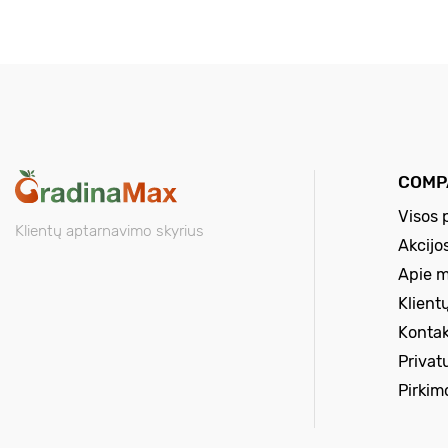
COMP
Visos 
Klientų aptarnavimo skyrius
Akcijo
Apie 
Klient
Kontak
Privat
Pirkim