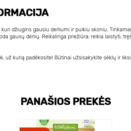
ORMACIJA
kuri džiugins gausiu derliumi ir puikiu skoniu. Tinkama
da gausų derlių. Reikalinga priežiūra: reikia laistyti, tręš
už kurią padėkosite! Būtinai užsisakykite sėklų ir liksi
PANAŠIOS PREKĖS