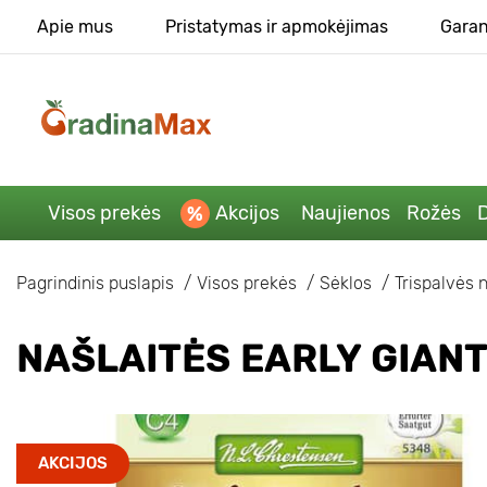
Apie mus
Pristatymas ir apmokėjimas
Garan
Visos prekės
Akcijos
Naujienos
Rožės
D
Pagrindinis puslapis
Visos prekės
Sėklos
Trispalvės 
NAŠLAITĖS EARLY GIANT
AKCIJOS