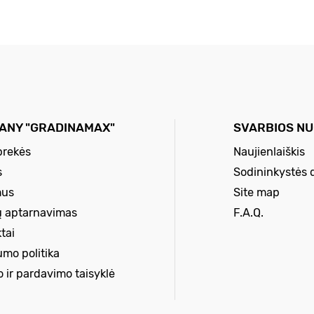
ANY "GRADINAMAX"
SVARBIOS N
prekės
Naujienlaiškis
s
Sodininkystės 
mus
Site map
ų aptarnavimas
F.A.Q.
tai
umo politika
o ir pardavimo taisyklė