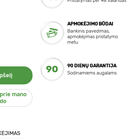
Pristatymas per 48 valandas
APMOKĖJIMO BŪDAI
Bankinis pavedimas,
apmokėjimas pristatymo
metu
90 DIENŲ GARANTIJA
90
Sodinamiems augalams
pšelį
 prie mano
do
KĖJIMAS