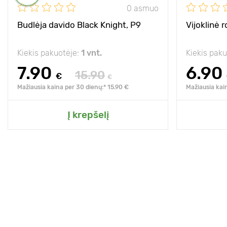
0 asmuo
Budlėja davido Black Knight, P9
Vijoklinė r
Kiekis pakuotėje:
1 vnt.
Kiekis pak
7.90
6.90
15.90
€
€
Mažiausia kaina per 30 dienų:* 15.90 €
Mažiausia kai
Į krepšelį