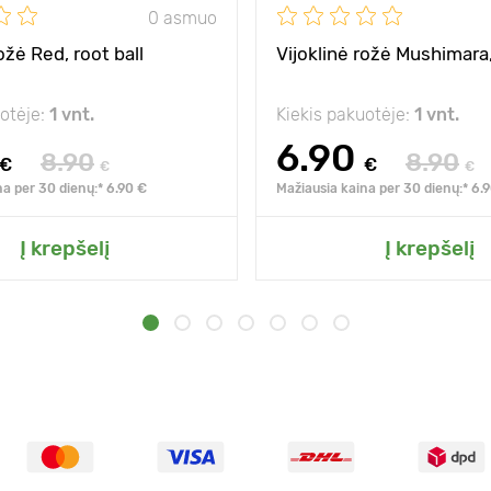
0 asmuo
ožė Red, root ball
Vijoklinė rožė Mushimara,
uotėje:
1 vnt.
Kiekis pakuotėje:
1 vnt.
6.90
8.90
8.90
€
€
€
€
na per 30 dienų:* 6.90 €
Mažiausia kaina per 30 dienų:* 6.
Į krepšelį
Į krepšelį