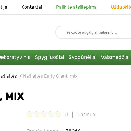
tija
Kontaktai
Palikite atsiliepimą
Užduokit
ekoratyvinis
Spygliuočiai
Svogūnėliai
Vaismedžiai
našlaitės
Našlaitės Early Giant, mix
, MIX
0
0 asmuo