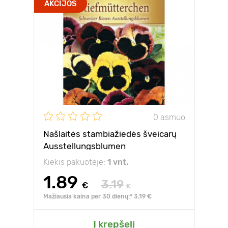
AKCIJOS
0 asmuo
Našlaitės stambiažiedės šveicarų
Ausstellungsblumen
Kiekis pakuotėje:
1 vnt.
1.89
3.19
€
€
Mažiausia kaina per 30 dienų:* 3.19 €
Į krepšelį