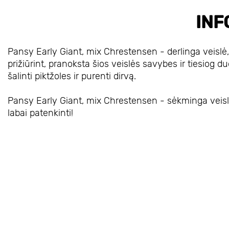
INF
Pansy Early Giant, mix Chrestensen - derlinga veislė, 
prižiūrint, pranoksta šios veislės savybes ir tiesiog duo
šalinti piktžoles ir purenti dirvą.
Pansy Early Giant, mix Chrestensen - sėkminga veislė, 
labai patenkinti!