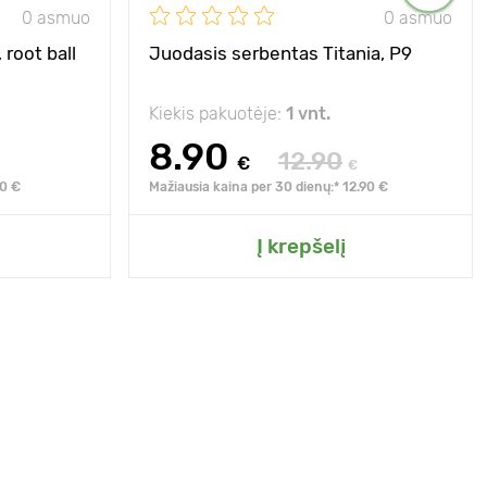
0 asmuo
0 asmuo
 root ball
Juodasis serbentas Titania, Р9
Kiekis pakuotėje:
1 vnt.
8.90
12.90
€
€
90 €
Mažiausia kaina per 30 dienų:* 12.90 €
Į krepšelį