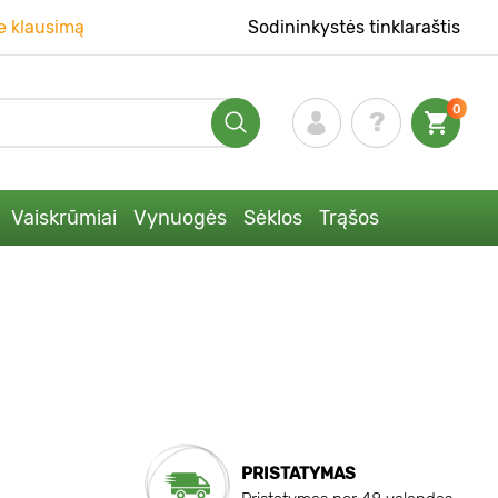
e klausimą
Sodininkystės tinklaraštis
0
Vaiskrūmiai
Vynuogės
Sėklos
Trąšos
PRISTATYMAS