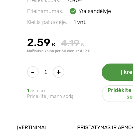
Prekės kodas:
78964
Prieinamumas:
Yra sandėlyje
Kiekis pakuotėje:
1 vnt..
2.59
4.19
€
€
Mažiausia kaina per 30 dienų:* 4.19 €
-
+
Į kre
Pridėkite
1
asmuo
Pridėkite į mano sodą
so
ĮVERTINIMAI
PRISTATYMAS IR APMO