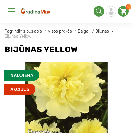
0
Pagrindinis puslapis
Visos prekės
Daigai
Bijūnas
Bijūnas Yellow
BIJŪNAS YELLOW
NAUJIENA
AKCIJOS