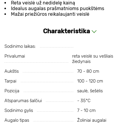
Reta veislė už nedidelę kainą
Idealus augalas prašmatnioms puokštėms
Mažai priežiūros reikalaujanti veislė
Charakteristika
Sodinimo laikas:
Privalumai
reta veislė su vešliais
žiedynais
Aukštis
70 - 80 cm
Tarpai
100 - 120 cm
Pozicija
saulė, šešėlis
Atsparumas šalčiui
- 35°C
Sodinimo gylis
7 - 10 cm
Augalo tipas
Žoliniai augalai