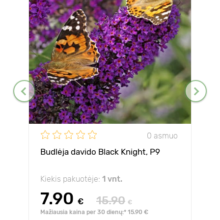
0 asmuo
Budlėja davido Black Knight, P9
Kiekis pakuotėje:
1 vnt.
7.90
15.90
€
€
Mažiausia kaina per 30 dienų:* 15.90 €