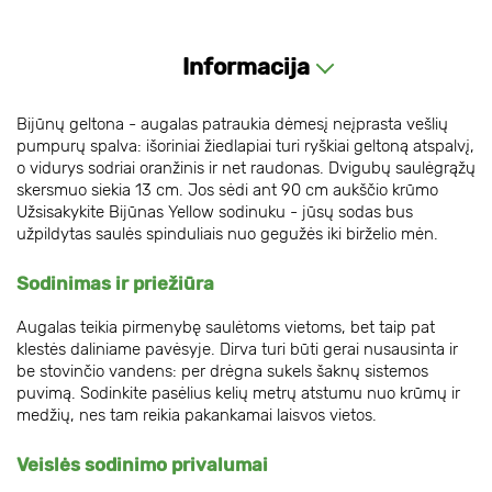
Informacija
Bijūnų geltona - augalas patraukia dėmesį neįprasta vešlių
pumpurų spalva: išoriniai žiedlapiai turi ryškiai geltoną atspalvį,
o vidurys sodriai oranžinis ir net raudonas. Dvigubų saulėgrąžų
skersmuo siekia 13 cm. Jos sėdi ant 90 cm aukščio krūmo
Užsisakykite Bijūnas Yellow sodinuku - jūsų sodas bus
užpildytas saulės spinduliais nuo gegužės iki birželio mėn.
Sodinimas ir priežiūra
Augalas teikia pirmenybę saulėtoms vietoms, bet taip pat
klestės daliniame pavėsyje. Dirva turi būti gerai nusausinta ir
be stovinčio vandens: per drėgna sukels šaknų sistemos
puvimą. Sodinkite pasėlius kelių metrų atstumu nuo krūmų ir
medžių, nes tam reikia pakankamai laisvos vietos.
Veislės sodinimo privalumai