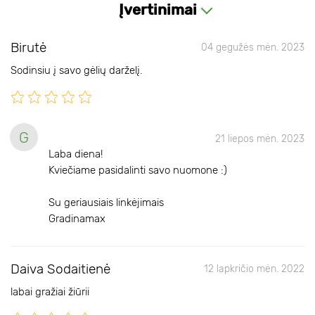
Įvertinimai
Birutė
04 gegužės mėn. 2023
Sodinsiu į savo gėlių darželį.
G
21 liepos mėn. 2023
Laba diena!
Kviečiame pasidalinti savo nuomone :)
Su geriausiais linkėjimais
Gradinamax
Daiva Sodaitienė
12 lapkričio mėn. 2022
labai gražiai žiūrii