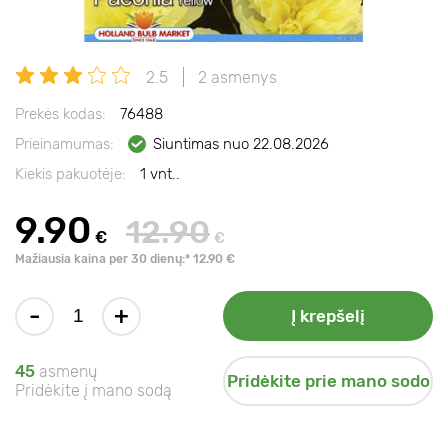
2.5
2 asmenys
Prekės kodas:
76488
Prieinamumas:
Siuntimas nuo 22.08.2026
Kiekis pakuotėje:
1 vnt..
9.90
12.90
€
€
Mažiausia kaina per 30 dienų:* 12.90 €
-
+
Į krepšelį
45
asmenų
Pridėkite prie mano sodo
Pridėkite į mano sodą