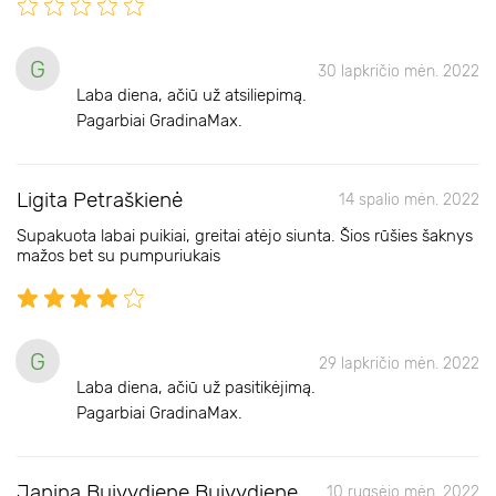
G
30 lapkričio mėn. 2022
Laba diena, ačiū už atsiliepimą.
Pagarbiai GradinaMax.
Ligita Petraškienė
14 spalio mėn. 2022
Supakuota labai puikiai, greitai atėjo siunta. Šios rūšies šaknys
mažos bet su pumpuriukais
G
29 lapkričio mėn. 2022
Laba diena, ačiū už pasitikėjimą.
Pagarbiai GradinaMax.
Janina Buivydiene Buivydiene
10 rugsėjo mėn. 2022