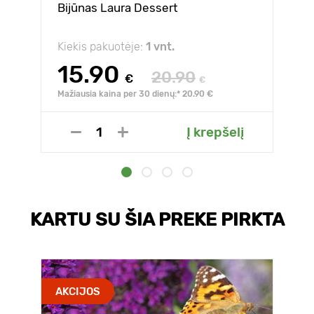
Bijūnas Laura Dessert
Kiekis pakuotėje:
1 vnt.
15.90
20.90
€
€
Mažiausia kaina per 30 dienų:* 20.90 €
Į krepšelį
KARTU SU ŠIA PREKE PIRKTA
AKCIJOS