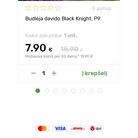
0 asmuo
Budlėja davido Black Knight, P9
Kiekis pakuotėje:
1 vnt.
7.90
15.90
€
€
Mažiausia kaina per 30 dienų:* 15.90 €
Į krepšelį