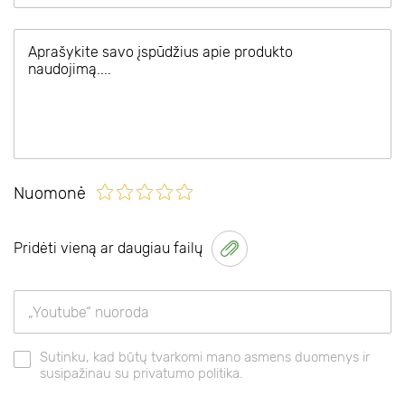
Nuomonė
Pridėti vieną ar daugiau failų
Sutinku, kad būtų tvarkomi mano asmens duomenys ir
susipažinau su privatumo politika.