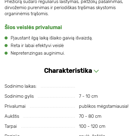
Priežiūrą sudaro reguliarus laistymas, piktžolių pašalinimas,
dirvožemio purenimas ir periodiškas tręšimas skystomis
organinėmis trąšomis.
Šios veislės privalumai
Pjaustant ilgą laiką išlaiko gaivią išvaizdą.
Reta ir labai efektyvi veislė
Nepretenzingas auginimui.
Charakteristika
Sodinimo laikas:
Sodinimo gylis
7 - 10 cm
Privalumai
publikos mėgstamiausia!
Aukštis
70 - 80 cm
Tarpai
100 - 120 cm