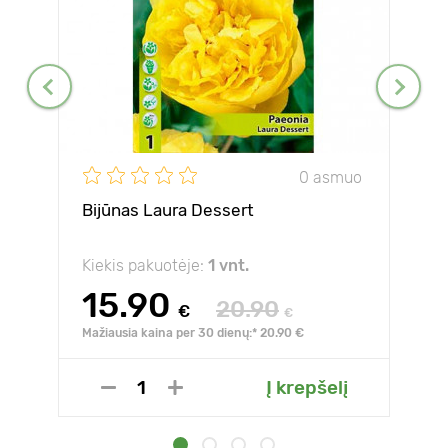
0 asmuo
Bijūnas Laura Dessert
Kiekis pakuotėje:
1 vnt.
15.90
20.90
€
€
Mažiausia kaina per 30 dienų:* 20.90 €
Į krepšelį