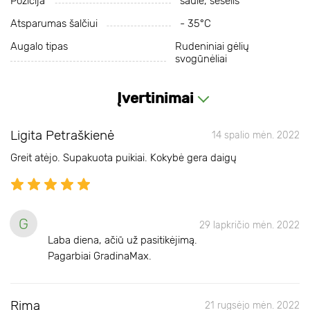
Pozicija
saulė, šešėlis
Atsparumas šalčiui
- 35°C
Augalo tipas
Rudeniniai gėlių
svogūnėliai
Įvertinimai
Ligita Petraškienė
14 spalio mėn. 2022
Greit atėjo. Supakuota puikiai. Kokybė gera daigų
G
29 lapkričio mėn. 2022
Laba diena, ačiū už pasitikėjimą.
Pagarbiai GradinaMax.
Rima
21 rugsėjo mėn. 2022