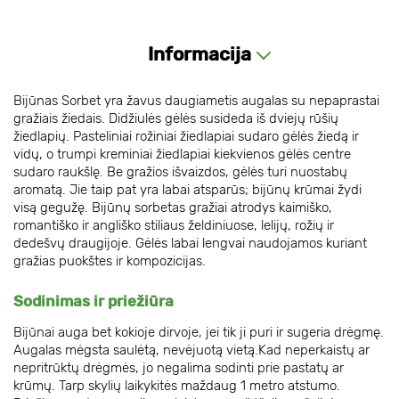
Informacija
Bijūnas Sorbet yra žavus daugiametis augalas su nepaprastai
gražiais žiedais. Didžiulės gėlės susideda iš dviejų rūšių
žiedlapių. Pasteliniai rožiniai žiedlapiai sudaro gėlės žiedą ir
vidų, o trumpi kreminiai žiedlapiai kiekvienos gėlės centre
sudaro raukšlę. Be gražios išvaizdos, gėlės turi nuostabų
aromatą. Jie taip pat yra labai atsparūs; bijūnų krūmai žydi
visą gegužę. Bijūnų sorbetas gražiai atrodys kaimiško,
romantiško ir angliško stiliaus želdiniuose, lelijų, rožių ir
dedešvų draugijoje. Gėlės labai lengvai naudojamos kuriant
gražias puokštes ir kompozicijas.
Sodinimas ir priežiūra
Bijūnai auga bet kokioje dirvoje, jei tik ji puri ir sugeria drėgmę.
Augalas mėgsta saulėtą, nevėjuotą vietą.Kad neperkaistų ar
nepritrūktų drėgmės, jo negalima sodinti prie pastatų ar
krūmų. Tarp skylių laikykitės maždaug 1 metro atstumo.