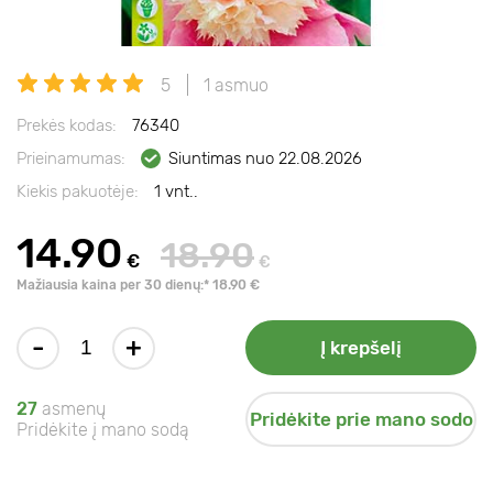
5
1 asmuo
Prekės kodas:
76340
Prieinamumas:
Siuntimas nuo 22.08.2026
Kiekis pakuotėje:
1 vnt..
14.90
18.90
€
€
Mažiausia kaina per 30 dienų:* 18.90 €
-
+
Į krepšelį
27
asmenų
Pridėkite prie mano sodo
Pridėkite į mano sodą