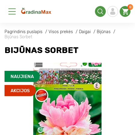
0
Pagrindinis puslapis
Visos prekės
Daigai
Bijūnas
Bijūnas Sorbet
BIJŪNAS SORBET
NAUJIENA
AKCIJOS