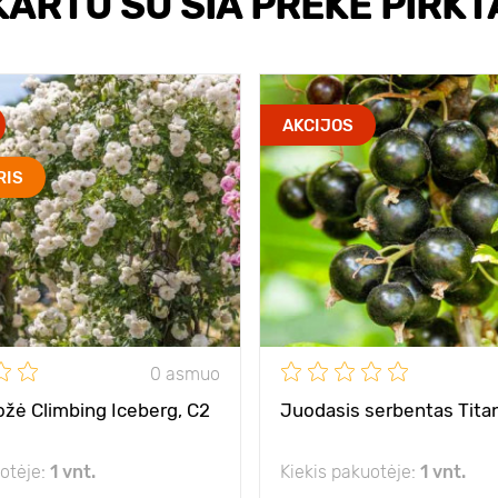
KARTU SU ŠIA PREKE PIRKT
AKCIJOS
RIS
0 asmuo
rožė Climbing Iceberg, C2
Juodasis serbentas Titan
uotėje:
1 vnt.
Kiekis pakuotėje:
1 vnt.