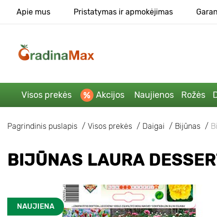
Apie mus
Pristatymas ir apmokėjimas
Garan
Visos prekės
Akcijos
Naujienos
Rožės
D
Pagrindinis puslapis
Visos prekės
Daigai
Bijūnas
B
BIJŪNAS LAURA DESSER
NAUJIENA