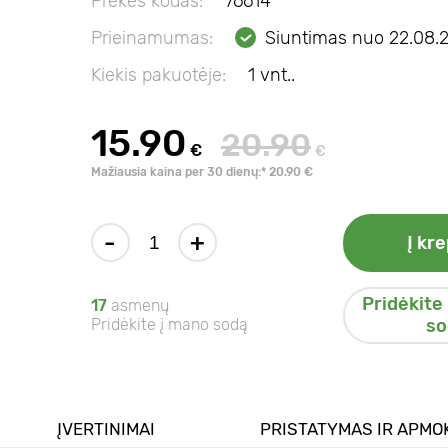
Prekės kodas:
76614
Prieinamumas:
Siuntimas nuo 22.08.
Kiekis pakuotėje:
1 vnt..
15.90
20.90
€
€
Mažiausia kaina per 30 dienų:* 20.90 €
-
+
Į kre
Pridėkite
17
asmenų
Pridėkite į mano sodą
so
ĮVERTINIMAI
PRISTATYMAS IR APMO