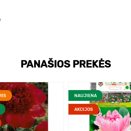
e
PANAŠIOS PREKĖS
RIS
NAUJIENA
AKCIJOS