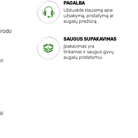
PAGALBA
Užduokite klausimą apie
užsakymą, pristatymą ar
augalų priežiūrą.
irodo
SAUGUS SUPAKAVIMAS
Įpakavimas yra
tinkamas ir saugus gyvų
augalų pristatymui.
ri
si