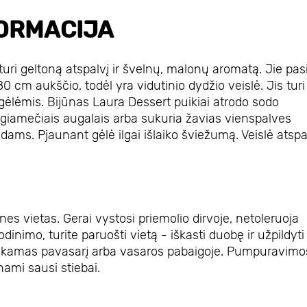
ORMACIJA
 turi geltoną atspalvį ir švelnų, malonų aromatą. Jie pas
 cm aukščio, todėl yra vidutinio dydžio veislė. Jis turi
 gėlėmis. Bijūnas Laura Dessert puikiai atrodo sodo
augiamečiais augalais arba sukuria žavias vienspalves
dams. Pjaunant gėlė ilgai išlaiko šviežumą. Veislė atspa
nes vietas. Gerai vystosi priemolio dirvoje, netoleruoja
inimo, turite paruošti vietą - iškasti duobę ir užpildyti
iekamas pavasarį arba vasaros pabaigoje. Pumpuravimo
ami sausi stiebai.