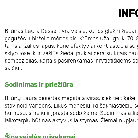
INF
Bijūnas Laura Dessert yra veislė, kurios gležni žiedai
gegužės ir birželio mėnesiais. Krūmas užauga iki 70-80
tamsiai žalius lapus, kurie efektyviai kontrastuoja su
sklypuose, kur vešlūs žiedai puikiai dera su kitais d
kompozicijas, kartais pasirenkamas ir rytietiškiems so
šalčiui.
Sodinimas ir priežiūra
Bijūnų Laura desertas mėgsta atviras, šiek tiek šešėli
stovinčio vandens. Likus mėnesiui iki šakniastiebių sod
humusu, smėliu ir įprasta sodo žeme. Sodinimas atl
laikotarpiu būtinas aktyvus laistymas. Žiemai nupjaun
Šios veislės privalumai