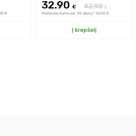
32.90
42.90
€
€
.90 €
Mažiausia kaina per 30 dienų:* 42.90 €
Į krepšelį