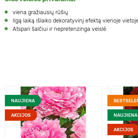
viena gražiausių rūšių
Ilgą laiką išlaiko dekoratyvinį efektą vienoje vietoj
Atspari šalčiui ir nepretenzinga veislė
NAUJIENA
BESTSELE
AKCIJOS
NAUJIENA
AKCIJOS