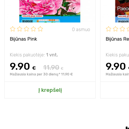
0 asmuo
Bijūnas Pink
Bijūnas R
Kiekis pakuotėje:
1 vnt.
Kiekis pak
9.90
9.90
11.90
€
€
Mažiausia kaina per 30 dienų:* 11.90 €
Mažiausia kai
Į krepšelį