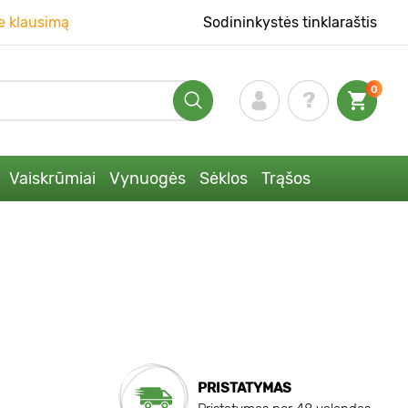
e klausimą
Sodininkystės tinklaraštis
0
Vaiskrūmiai
Vynuogės
Sėklos
Trąšos
PRISTATYMAS