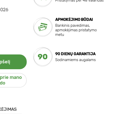
Pristatymas per 48 valandas
2026
APMOKĖJIMO BŪDAI
Bankinis pavedimas,
apmokėjimas pristatymo
metu
90 DIENŲ GARANTIJA
90
Sodinamiems augalams
pšelį
 prie mano
do
KĖJIMAS