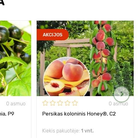
A
AKCIJOS
0 asmuo
0 asmuo
ia, Р9
Persikas koloninis Honey®, C2
Kiekis pakuotėje:
1 vnt.