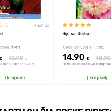
0 asmuo
ed
Bijūnas Sorbet
uotėje:
1 vnt.
Kiekis pakuotėje:
1 vnt.
14.90
12.90
18.90
€
€
€
na per 30 dienų:* 12.90 €
Mažiausia kaina per 30 dienų:* 18
Į krepšelį
Į krepšelį