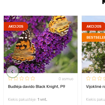
AKCIJOS
AKCIJOS
BESTSELE
0 asmuo
Budlėja davido Black Knight, P9
Vijoklinė 
Kiekis pakuotėje:
1 vnt.
Kiekis pak