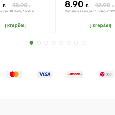
0
8.90
18.90
12.90
€
€
€
€
na per 30 dienų:* 6.90 €
Mažiausia kaina per 30 dienų:* 12
Į krepšelį
Į krepšelį