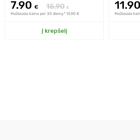
7.90
11.9
15.90
€
€
Mažiausia kaina per 30 dienų:* 15.90 €
Mažiausia kai
Į krepšelį