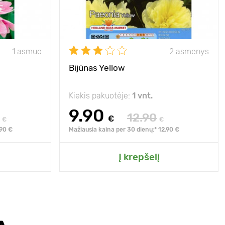
1 asmuo
2 asmenys
Bijūnas Yellow
Kiekis pakuotėje:
1 vnt.
9.90
12.90
€
€
€
.90 €
Mažiausia kaina per 30 dienų:* 12.90 €
Į krepšelį