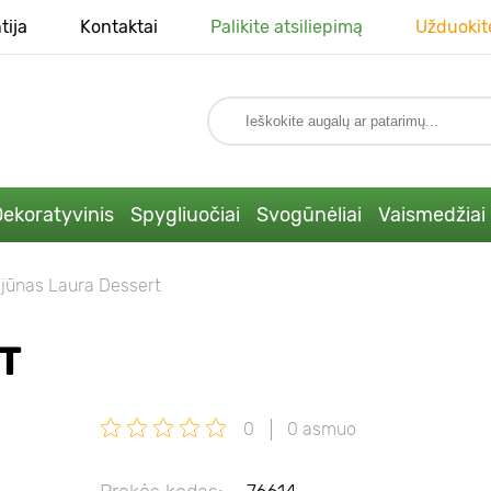
tija
Kontaktai
Palikite atsiliepimą
Užduokit
ekoratyvinis
Spygliuočiai
Svogūnėliai
Vaismedžiai
ijūnas Laura Dessert
T
0
0 asmuo