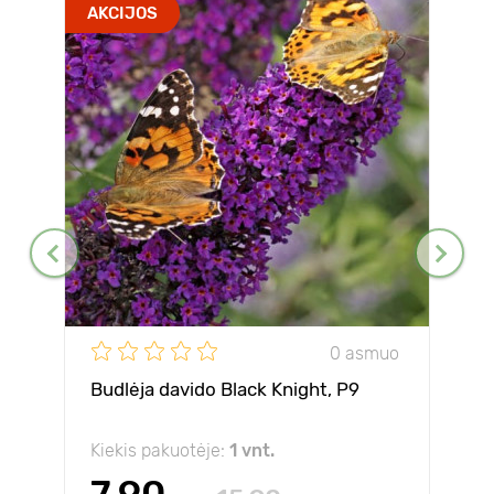
AKCIJOS
0 asmuo
Budlėja davido Black Knight, P9
Kiekis pakuotėje:
1 vnt.