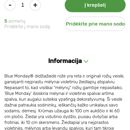
-
+
Į krepšelį
5
asmenų
Pridėkite prie mano sodo
Pridėkite į mano sodą
Informacija
Blue Monday® didžiažiedė rožė yra reta ir originali rožių veislė,
garsėjanti neįprastu mėlynai violetiniu žiedlapių atspalviu.
Nepaisant to, kad visiškai "mėlynų" rožių gamtoje nepasitaiko,
'Blue Monday' išsiskiria mėlynai ir violetinei spalvai artima
spalva, kuri augalui suteikia ypatingą dekoratyvumą. Ši veislė
dažnai patraukia sodininkų, ieškančių kažko unikalaus savo
sodams, dėmesį. Krūmas užauga iki 100 cm aukščio ir iki 60
cm pločio. Žiedai yra vidutinio dydžio, pusiau dvilyčiai arba
frotiniai, iki 10 cm skersmens. Žiedlapiai yra neįprastos
violetinės, mėlynos arba levandų spalvos, kuri tam tikroje