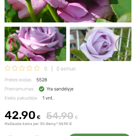
0
0 asmuo
Prekės kodas:
5528
Prieinamumas:
Yra sandėlyje
Kiekis pakuotėje:
1 vnt..
42.90
54.90
€
€
Mažiausia kaina per 30 dienų:* 54.90 €