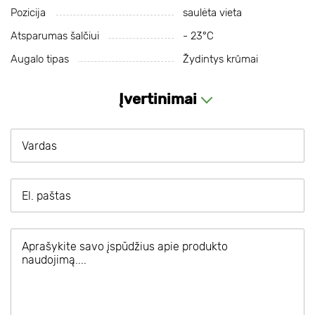
Pozicija
saulėta vieta
Atsparumas šalčiui
- 23°С
Augalo tipas
Žydintys krūmai
Įvertinimai