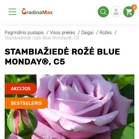
0
Pagrindinis puslapis
Visos prekės
Daigai
Rožės
Stambiažiedė rožė Blue Monday®, C5
STAMBIAŽIEDĖ ROŽĖ BLUE
MONDAY®, C5
AKCIJOS
BESTSELERIS