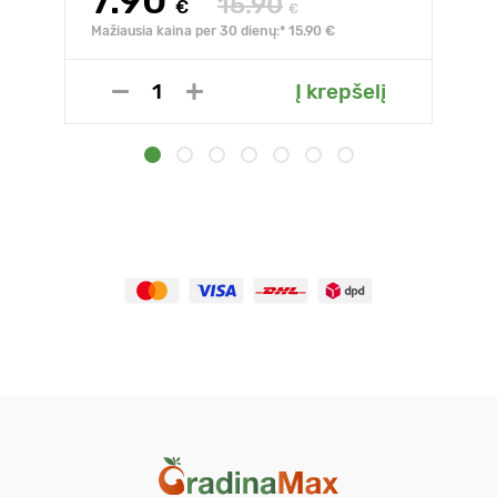
7.90
15.90
€
€
Mažiausia kaina per 30 dienų:* 15.90 €
Į krepšelį