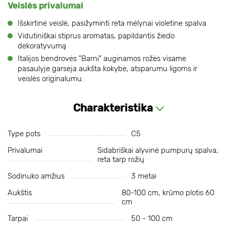
Veislės privalumai
Išskirtinė veislė, pasižyminti reta mėlynai violetine spalva
Vidutiniškai stiprus aromatas, papildantis žiedo
dekoratyvumą
Italijos bendrovės "Barni" auginamos rožės visame
pasaulyje garsėja aukšta kokybe, atsparumu ligoms ir
veislės originalumu.
Charakteristika
Type pots
C5
Privalumai
Sidabriškai alyvinė pumpurų spalva,
reta tarp rožių
Sodinuko amžius
3 metai
Aukštis
80-100 cm, krūmo plotis 60
cm
Tarpai
50 - 100 cm