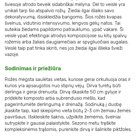
šviesoje atrodo beveik sidabriškai mėlyna. Dėl to veislė yra
unikali tarp šio atspalvio rožių. Žiedai ilgai išlaiko savo
dekoratyvumą, išsiskleidžia bangomis. Šios rožės kvapas
švelnus, vidutinio intensyvumo, lengvos gėlių natos. Tai
suteikia žiedams papildomo patrauklumo, ypač vakare. Ši
veislė ypač efektingai atrodys kompozicijose su kitų spalvų
rožėmis arba žaliais daugiamečiais ar spygliuočiais augalais.
Veislė taip pat tinka skinti, nes jos žiedai ilgai išlieka švieži
vazoje.
Sodinimas ir priežiūra
Rožės mėgsta saulėtas vietas, kuriose gerai cirkuliuoja oras ir
kurios yra apsaugotos nuo stiprių vėjų. Dirva turėtų būti
derlinga ir gerai drenuota. Dirvą iškaskite 50 cm gylyje ir
pridėkite komposto arba subrendusio mėšlo, kad
pagerintumėte derlingumą ir drenažą. Sodinuką į duobę
įkaskite taip, kad skiepijimo vieta būtų 2-3 cm žemiau žemės
paviršiaus. Išskleiskite šaknis, užpilkite žemėmis, švelniai
sutrypkite ir gausiai palaistykite. Sezono metu tręškite
kompleksinėmis trąšomis, purenkite dirvą ir šalinkite piktžoles.