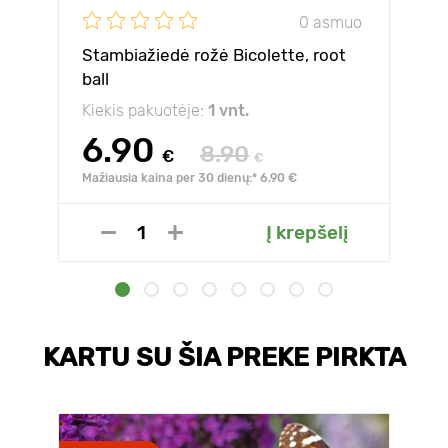
0 asmuo
Stambiažiedė rožė Bicolette, root
ball
Kiekis pakuotėje:
1 vnt.
6.90
8.90
€
€
Mažiausia kaina per 30 dienų:* 6.90 €
Į krepšelį
KARTU SU ŠIA PREKE PIRKTA