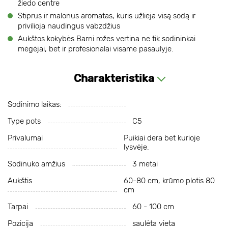
žiedo centre
Stiprus ir malonus aromatas, kuris užlieja visą sodą ir
privilioja naudingus vabzdžius
Aukštos kokybės Barni rožes vertina ne tik sodininkai
mėgėjai, bet ir profesionalai visame pasaulyje.
Charakteristika
Sodinimo laikas:
Type pots
C5
Privalumai
Puikiai dera bet kurioje
lysvėje.
Sodinuko amžius
3 metai
Aukštis
60-80 cm, krūmo plotis 80
cm
Tarpai
60 - 100 cm
Pozicija
saulėta vieta