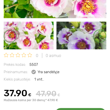
0
0 asmuo
Prekės kodas:
5507
Prieinamumas:
Yra sandėlyje
Kiekis pakuotėje:
1 vnt..
37.90
47.90
€
€
Mažiausia kaina per 30 dienų:* 47.90 €