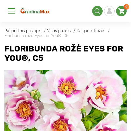
0
Pagrindinis puslapis
Visos prekės
Daigai
Rožės
Floribunda rožė Eyes for You®, C5
FLORIBUNDA ROŽĖ EYES FOR
YOU®, C5