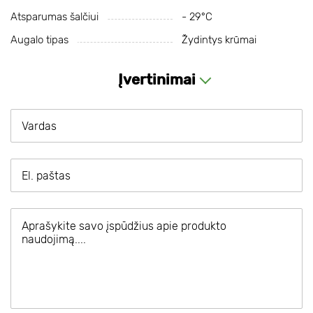
Atsparumas šalčiui
- 29°С
Augalo tipas
Žydintys krūmai
Įvertinimai