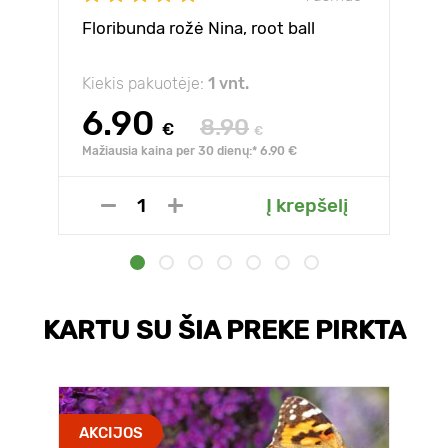
Floribunda rožė Nina, root ball
Kiekis pakuotėje:
1 vnt.
6.90
8.90
€
€
Mažiausia kaina per 30 dienų:* 6.90 €
Į krepšelį
KARTU SU ŠIA PREKE PIRKTA
AKCIJOS