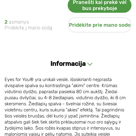
Pranešti kai prekė vėl
bus prekyboje
2
asmenys
Pridėkite prie mano sodo
Pridėkite į mano sodą
Informacija
Eyes for You® yra unikali veislė, išsiskirianti neįprasta
dvispalve spalva su kontrastinga "akimi" centre. Krūmas
vidutinio dydžio, paprastai pasiekia 80 cm aukštį. Žiedai
pusiau dvilyčiai, su 4-8 žiedlapiais, vidutinio dydžio, iki 8 cm
skersmens. Žiedlapių spalva - švelniai rožinė, su šviesiai
violetiniu centru, kuris sukuria "akies" efektą. Tai pagrindinis
šios veislės bruožas, dėl kurio ji ypač įsimintina. Žiedlapių
atspalvis gali šiek tiek skirtis priklausomai nuo oro sąlygų ir
žydėjimo laiko. Šios rožės kvapas stiprus ir intensyvus, su
maloniomis vaisių ir gėlių natomis. Jis suteikia veislei