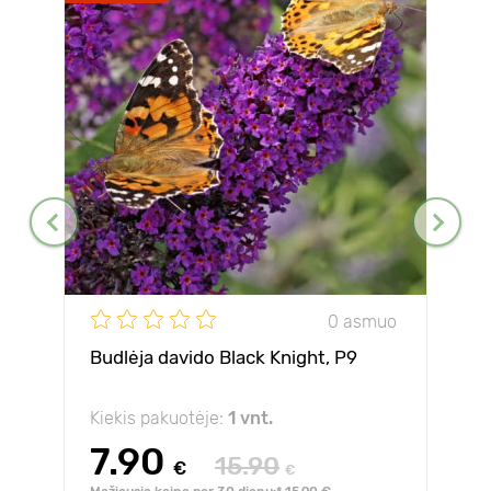
0 asmuo
Budlėja davido Black Knight, P9
Kiekis pakuotėje:
1 vnt.
7.90
15.90
€
€