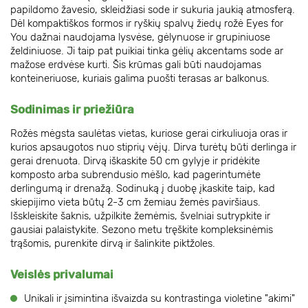
papildomo žavesio, skleidžiasi sode ir sukuria jaukią atmosferą.
Dėl kompaktiškos formos ir ryškių spalvų žiedų rožė Eyes for
You dažnai naudojama lysvėse, gėlynuose ir grupiniuose
želdiniuose. Ji taip pat puikiai tinka gėlių akcentams sode ar
mažose erdvėse kurti. Šis krūmas gali būti naudojamas
konteineriuose, kuriais galima puošti terasas ar balkonus.
Sodinimas ir priežiūra
Rožės mėgsta saulėtas vietas, kuriose gerai cirkuliuoja oras ir
kurios apsaugotos nuo stiprių vėjų. Dirva turėtų būti derlinga ir
gerai drenuota. Dirvą iškaskite 50 cm gylyje ir pridėkite
komposto arba subrendusio mėšlo, kad pagerintumėte
derlingumą ir drenažą. Sodinuką į duobę įkaskite taip, kad
skiepijimo vieta būtų 2-3 cm žemiau žemės paviršiaus.
Išskleiskite šaknis, užpilkite žemėmis, švelniai sutrypkite ir
gausiai palaistykite. Sezono metu tręškite kompleksinėmis
trąšomis, purenkite dirvą ir šalinkite piktžoles.
Veislės privalumai
Unikali ir įsimintina išvaizda su kontrastinga violetine "akimi"