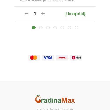
Mažiausia kaina per 30 dienų:* 15.90 €
Į krepšelį
Klientų aptarnavimo skyrius