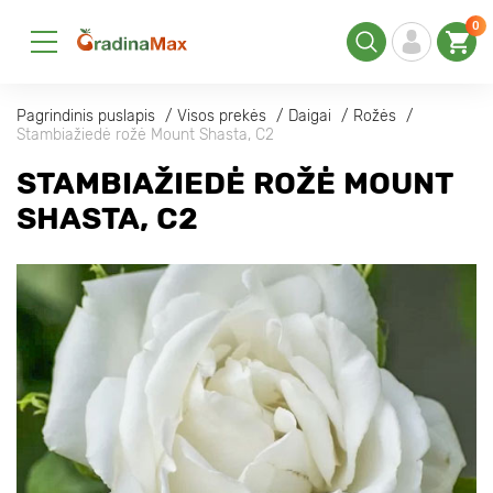
0
Pagrindinis puslapis
Visos prekės
Daigai
Rožės
Stambiažiedė rožė Mount Shasta, C2
STAMBIAŽIEDĖ ROŽĖ MOUNT
SHASTA, C2