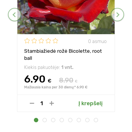
0 asmuo
Stambiažiedė rožė Bicolette, root
ball
Kiekis pakuotėje:
1 vnt.
6.90
8.90
€
€
Mažiausia kaina per 30 dienų:* 6.90 €
Į krepšelį