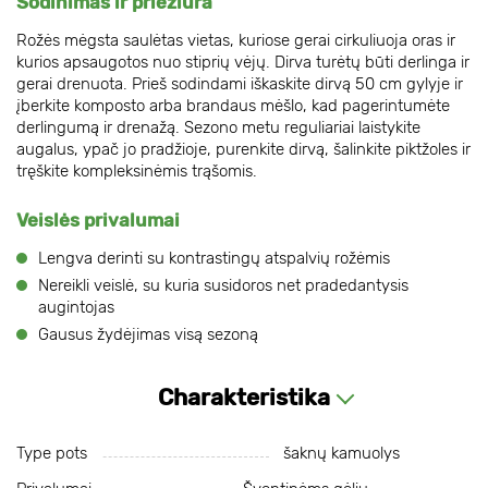
Sodinimas ir priežiūra
Rožės mėgsta saulėtas vietas, kuriose gerai cirkuliuoja oras ir
kurios apsaugotos nuo stiprių vėjų. Dirva turėtų būti derlinga ir
gerai drenuota. Prieš sodindami iškaskite dirvą 50 cm gylyje ir
įberkite komposto arba brandaus mėšlo, kad pagerintumėte
derlingumą ir drenažą. Sezono metu reguliariai laistykite
augalus, ypač jo pradžioje, purenkite dirvą, šalinkite piktžoles ir
tręškite kompleksinėmis trąšomis.
Veislės privalumai
Lengva derinti su kontrastingų atspalvių rožėmis
Nereikli veislė, su kuria susidoros net pradedantysis
augintojas
Gausus žydėjimas visą sezoną
Charakteristika
Type pots
šaknų kamuolys