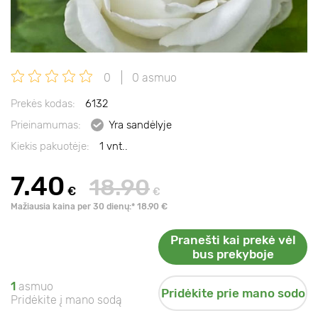
0
0 asmuo
Prekės kodas:
6132
Prieinamumas:
Yra sandėlyje
Kiekis pakuotėje:
1 vnt..
7.40
18.90
€
€
Mažiausia kaina per 30 dienų:* 18.90 €
Pranešti kai prekė vėl
bus prekyboje
1
asmuo
Pridėkite prie mano sodo
Pridėkite į mano sodą