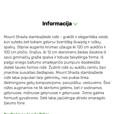
Informacija
Mount Shasta stambiažiedė rožė - grakšti ir elegantiška veislė,
kuri suteiks bet kokiam gėlynui šventišką išvaizdą ir ryškių
spalvų. Stipriai augantis krūmas užauga iki 120 cm aukščio ir
100 cm pločio. Gražus, iki 12 cm skersmens žiedas išsiskiria iš
savo giminaičių gražia spalva ir tobulai taisyklinga forma. Iš
pailgo sniego baltumo smailėjančio pumpuro išsiskleidžia
didelė taurės formos rožė. Žydinti rožė su aukštu centru žavi
įmantriai susuktais žiedlapiais. Mount Shasta stambiažiedė
rožė labai populiari tarp gėlininkų, nes puikiai tinka
iškilmingoms gėlių kompozicijoms, pavyzdžiui, vestuvėms. Šios
rožės auginamos ne tik skintoms gėlėms, bet ir sodinamos
gėlynuose, mišriuose gėlynuose ir gėlynuose. Jomis galima
formuoti gyvatvores. Gėlė labai įspūdingai atrodo smaragdo
žalumo fone.