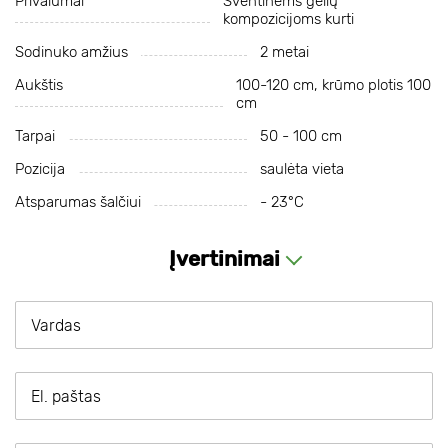
Privalumai
Šventinėms gėlių
kompozicijoms kurti
Sodinuko amžius
2 metai
Aukštis
100-120 cm, krūmo plotis 100
cm
Tarpai
50 - 100 cm
Pozicija
saulėta vieta
Atsparumas šalčiui
- 23°С
Įvertinimai