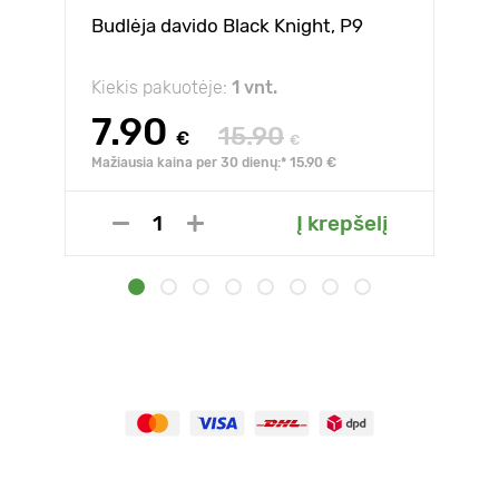
Budlėja davido Black Knight, P9
Kiekis pakuotėje:
1 vnt.
7.90
15.90
€
€
Mažiausia kaina per 30 dienų:* 15.90 €
Į krepšelį