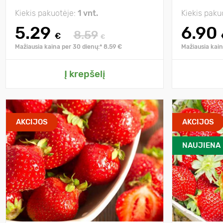
Kiekis pakuotėje:
1 vnt.
Kiekis paku
5.29
6.90
8.59
€
€
Mažiausia kaina per 30 dienų:* 8.59 €
Mažiausia kain
Į krepšelį
AKCIJOS
AKCIJOS
NAUJIENA