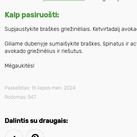
Kaip pasiruošti:
Supjaustykite braškes griežinėliais. Ketvirtadalį avok
Giliame dubenyje sumaišykite braškes, špinatus ir actą.
avokado griežinėlius ir riešutus.
Mėgaukitės!
Paskelbtas: 16 liepos mėn. 2024
Rodomas: 547
Dalintis su draugais: