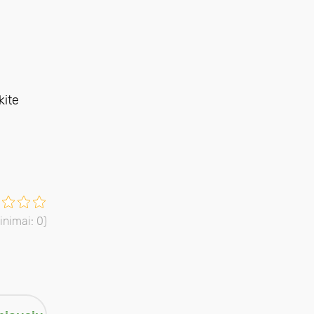
.
kite
tinimai:
0
)