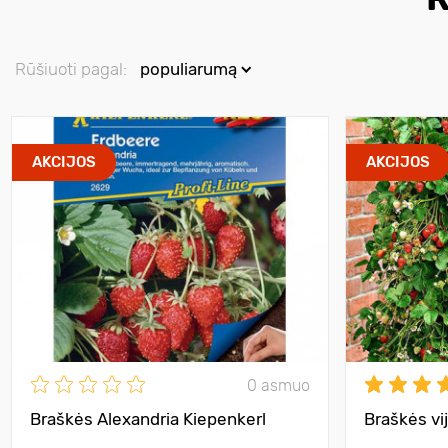
Rūšiuoti pagal:
populiarumą
AKCIJOS
AKCIJOS
0 asmuo
Braškės Alexandria Kiepenkerl
Braškės vi