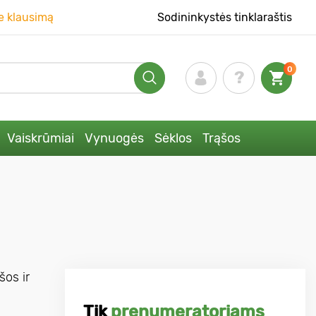
e klausimą
Sodininkystės tinklaraštis
0
Vaiskrūmiai
Vynuogės
Sėklos
Trąšos
šos ir
Tik
prenumeratoriams