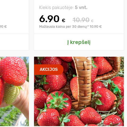
Kiekis pakuotėje:
5 vnt.
6.90
10.90
€
€
.90 €
Mažiausia kaina per 30 dienų:* 10.90 €
Į krepšelį
AKCIJOS