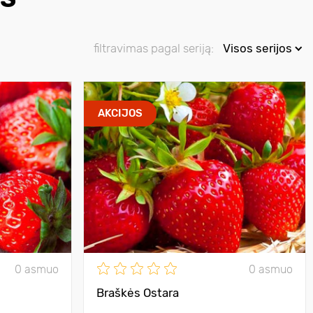
filtravimas pagal seriją:
Visos serijos
AKCIJOS
0 asmuo
0 asmuo
Braškės Ostara