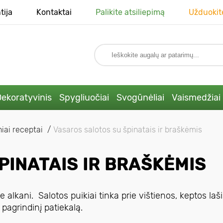
tija
Kontaktai
Palikite atsiliepimą
Užduokit
ekoratyvinis
Spygliuočiai
Svogūnėliai
Vaismedžiai
niai receptai
Vasaros salotos su špinatais ir braškėmis
PINATAIS IR BRAŠKĖMIS
e alkani. Salotos puikiai tinka prie vištienos, keptos laši
 pagrindinį patiekalą.