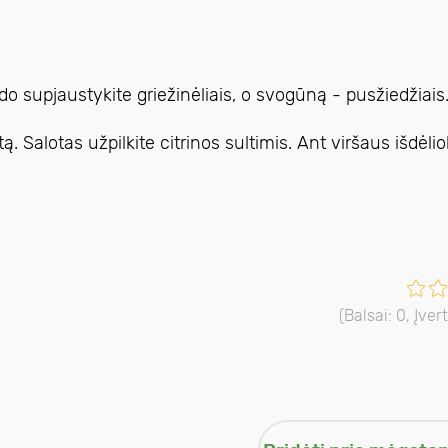
ado supjaustykite griežinėliais, o svogūną - pusžiedžiais
 Salotas užpilkite citrinos sultimis. Ant viršaus išdėlio
(Balsai:
0
, Įver