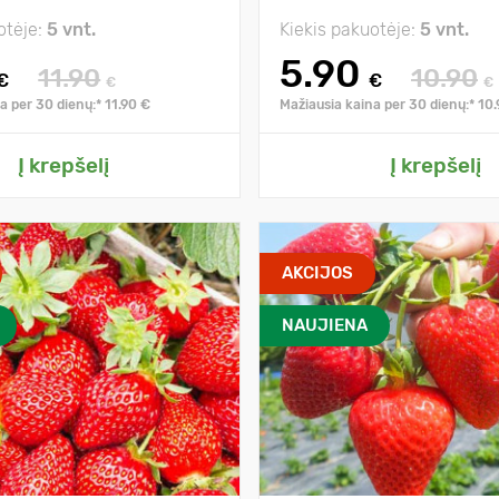
otėje:
5 vnt.
Kiekis pakuotėje:
5 vnt.
5.90
11.90
10.90
€
€
€
€
a per 30 dienų:* 11.90 €
Mažiausia kaina per 30 dienų:* 10
Į krepšelį
Į krepšelį
AKCIJOS
NAUJIENA