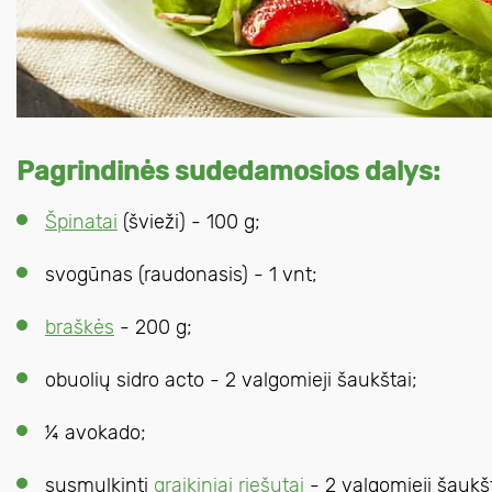
Pagrindinės sudedamosios dalys:
Špinatai
(švieži) - 100 g;
svogūnas (raudonasis) - 1 vnt;
braškės
- 200 g;
obuolių sidro acto - 2 valgomieji šaukštai;
¼ avokado;
susmulkinti
graikiniai riešutai
- 2 valgomieji šaukšt