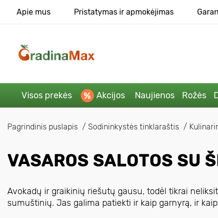
Apie mus
Pristatymas ir apmokėjimas
Garan
Visos prekės
Akcijos
Naujienos
Rožės
D
Pagrindinis puslapis
Sodininkystės tinklaraštis
Kulinari
VASAROS SALOTOS SU Š
Avokadų ir graikinių riešutų gausu, todėl tikrai neliksit
sumuštinių. Jas galima patiekti ir kaip garnyrą, ir kaip