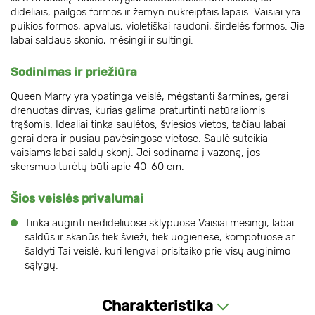
dideliais, pailgos formos ir žemyn nukreiptais lapais. Vaisiai yra
puikios formos, apvalūs, violetiškai raudoni, širdelės formos. Jie
labai saldaus skonio, mėsingi ir sultingi.
Sodinimas ir priežiūra
Queen Marry yra ypatinga veislė, mėgstanti šarmines, gerai
drenuotas dirvas, kurias galima praturtinti natūraliomis
trąšomis. Idealiai tinka saulėtos, šviesios vietos, tačiau labai
gerai dera ir pusiau pavėsingose vietose. Saulė suteikia
vaisiams labai saldų skonį. Jei sodinama į vazoną, jos
skersmuo turėtų būti apie 40-60 cm.
Šios veislės privalumai
Tinka auginti nedideliuose sklypuose Vaisiai mėsingi, labai
saldūs ir skanūs tiek švieži, tiek uogienėse, kompotuose ar
šaldyti Tai veislė, kuri lengvai prisitaiko prie visų auginimo
sąlygų.
Charakteristika