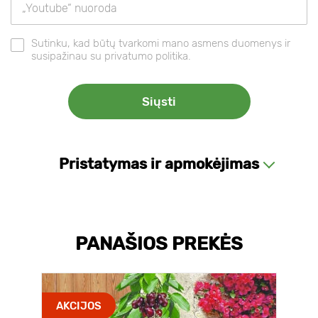
Sutinku, kad būtų tvarkomi mano asmens duomenys ir
susipažinau su privatumo politika.
Pristatymas ir apmokėjimas
PANAŠIOS PREKĖS
AKCIJOS