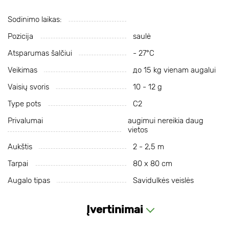
Sodinimo laikas:
Pozicija
saulė
Atsparumas šalčiui
- 27°С
Veikimas
до 15 kg vienam augalui
Vaisių svoris
10 - 12 g
Type pots
С2
Privalumai
augimui nereikia daug
vietos
Aukštis
2 - 2,5 m
Tarpai
80 x 80 cm
Augalo tipas
Savidulkės veislės
Įvertinimai