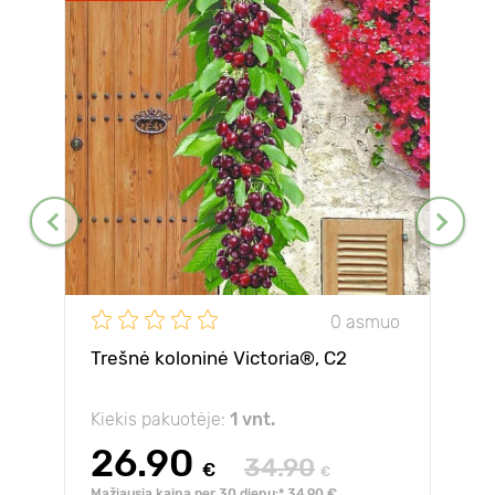
0 asmuo
Trešnė koloninė Victoria®, C2
Kiekis pakuotėje:
1 vnt.
26.90
34.90
€
€
Mažiausia kaina per 30 dienų:* 34.90 €