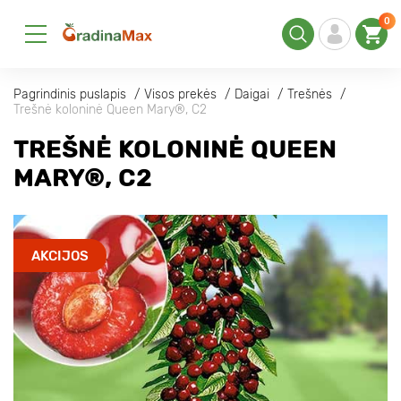
0
Pagrindinis puslapis
Visos prekės
Daigai
Trešnės
Trešnė koloninė Queen Mary®, C2
TREŠNĖ KOLONINĖ QUEEN
MARY®, C2
AKCIJOS