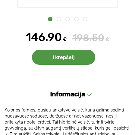
146.90
198.50
€
€
Į krepšelį
Informacija
Kolonos formos, pusiau ankstyva veislė, kurią galima sodinti
nuosavuose soduose, daržuose ar net vazonuose, nes ji
pritaikyta ribotai erdvei. Tai hibridinė veislė, turinti tvirtą,
gyvybingą, aukštyn augantį vertikalų stiebą, kuris gali pasiekti
iki 3 m aukštį. Šakos tolygiai išsidėsčiusios ant stiebo, su