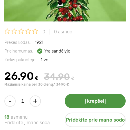
0
0 asmuo
Prekės kodas:
1921
Prieinamumas:
Yra sandėlyje
Kiekis pakuotėje:
1 vnt..
26.90
34.90
€
€
Mažiausia kaina per 30 dienų:* 34.90 €
-
+
Į krepšelį
18
asmenų
Pridėkite prie mano sodo
Pridėkite į mano sodą