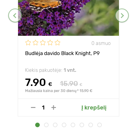
0 asmuo
Budlėja davido Black Knight, P9
Kiekis pakuotėje:
1 vnt.
7.90
15.90
€
€
Mažiausia kaina per 30 dienų:* 15.90 €
Į krepšelį