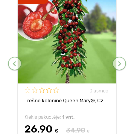
0 asmuo
Trešnė koloninė Queen Mary®, C2
Kiekis pakuotėje:
1 vnt.
26.90
34.90
€
€