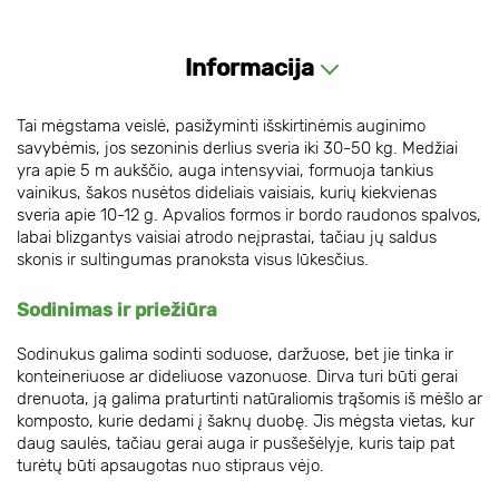
Informacija
Tai mėgstama veislė, pasižyminti išskirtinėmis auginimo
savybėmis, jos sezoninis derlius sveria iki 30-50 kg. Medžiai
yra apie 5 m aukščio, auga intensyviai, formuoja tankius
vainikus, šakos nusėtos dideliais vaisiais, kurių kiekvienas
sveria apie 10-12 g. Apvalios formos ir bordo raudonos spalvos,
labai blizgantys vaisiai atrodo neįprastai, tačiau jų saldus
skonis ir sultingumas pranoksta visus lūkesčius.
Sodinimas ir priežiūra
Sodinukus galima sodinti soduose, daržuose, bet jie tinka ir
konteineriuose ar dideliuose vazonuose. Dirva turi būti gerai
drenuota, ją galima praturtinti natūraliomis trąšomis iš mėšlo ar
komposto, kurie dedami į šaknų duobę. Jis mėgsta vietas, kur
daug saulės, tačiau gerai auga ir pusšešėlyje, kuris taip pat
turėtų būti apsaugotas nuo stipraus vėjo.