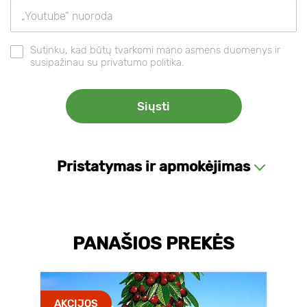
Sutinku, kad būtų tvarkomi mano asmens duomenys ir
susipažinau su privatumo politika.
Pristatymas ir apmokėjimas
PANAŠIOS PREKĖS
AKCIJOS