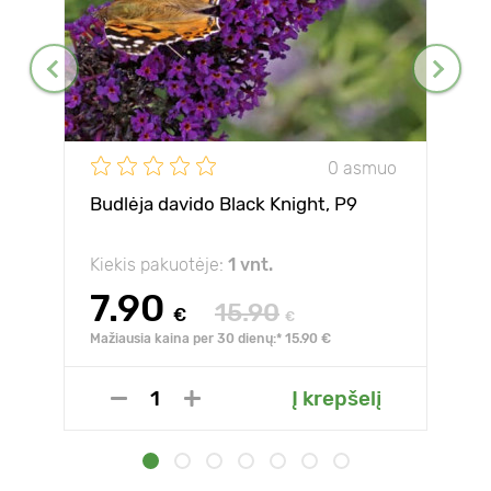
0 asmuo
Budlėja davido Black Knight, P9
Kiekis pakuotėje:
1 vnt.
7.90
15.90
€
€
Mažiausia kaina per 30 dienų:* 15.90 €
Į krepšelį