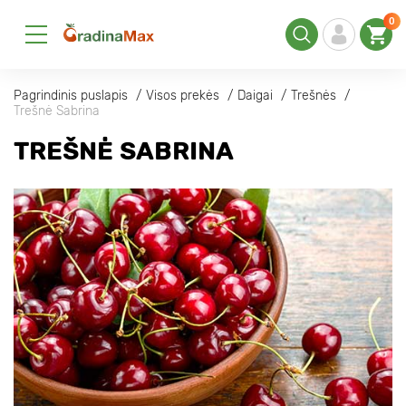
0
Pagrindinis puslapis
Visos prekės
Daigai
Trešnės
Trešnė Sabrina
TREŠNĖ SABRINA