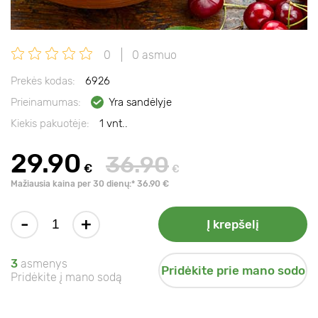
0
0 asmuo
Prekės kodas:
6926
Prieinamumas:
Yra sandėlyje
Kiekis pakuotėje:
1 vnt..
29.90
36.90
€
€
Mažiausia kaina per 30 dienų:* 36.90 €
-
+
Į krepšelį
3
asmenys
Pridėkite prie mano sodo
Pridėkite į mano sodą