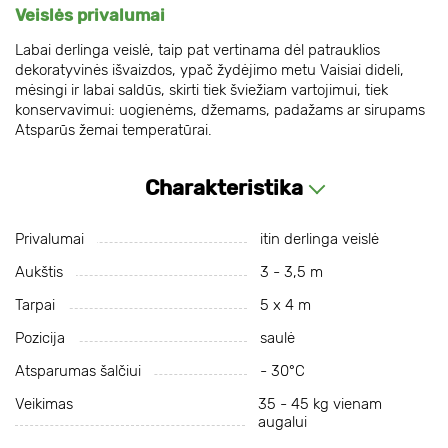
Veislės privalumai
Labai derlinga veislė, taip pat vertinama dėl patrauklios
dekoratyvinės išvaizdos, ypač žydėjimo metu Vaisiai dideli,
mėsingi ir labai saldūs, skirti tiek šviežiam vartojimui, tiek
konservavimui: uogienėms, džemams, padažams ar sirupams
Atsparūs žemai temperatūrai.
Charakteristika
Privalumai
itin derlinga veislė
Aukštis
3 - 3,5 m
Tarpai
5 x 4 m
Pozicija
saulė
Atsparumas šalčiui
- 30°С
Veikimas
35 - 45 kg vienam
augalui